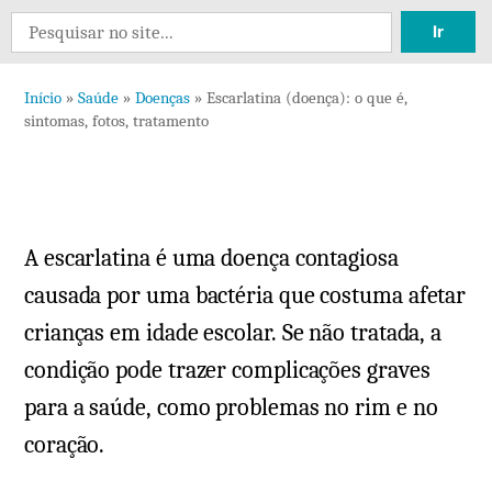
6
Search
comentários
for:
em
Início
»
Saúde
»
Doenças
»
Escarlatina (doença): o que é,
Escarlatina
sintomas, fotos, tratamento
(doença):
o
que
é,
A escarlatina é uma doença contagiosa
sintomas,
fotos,
causada por uma bactéria que costuma afetar
tratamento
crianças em idade escolar. Se não tratada, a
condição pode trazer complicações graves
para a saúde, como problemas no rim e no
coração.