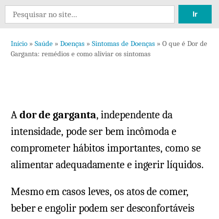
5
Search
comentários
for:
em
Início
»
Saúde
»
Doenças
»
Sintomas de Doenças
»
O que é Dor de
O
Garganta: remédios e como aliviar os sintomas
que
é
Dor
de
A
dor de garganta
,
independente da
Garganta:
remédios
intensidade, pode ser bem incômoda e
e
comprometer hábitos importantes, como se
como
alimentar adequadamente e ingerir líquidos.
aliviar
os
Mesmo em casos leves, os atos de comer,
sintomas
beber e engolir podem ser desconfortáveis