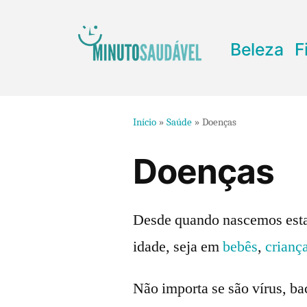
Pular
para
Beleza
F
o
conteúdo
Início
»
Saúde
»
Doenças
Doenças
Desde quando nascemos estam
idade, seja em
bebês
,
crianç
Não importa se são vírus, ba