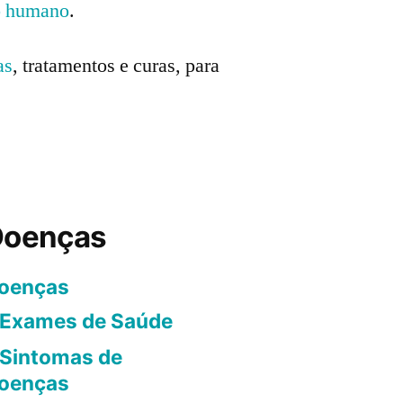
o humano
.
as
, tratamentos e curas, para
Doenças
oenças
Exames de Saúde
Sintomas de
oenças