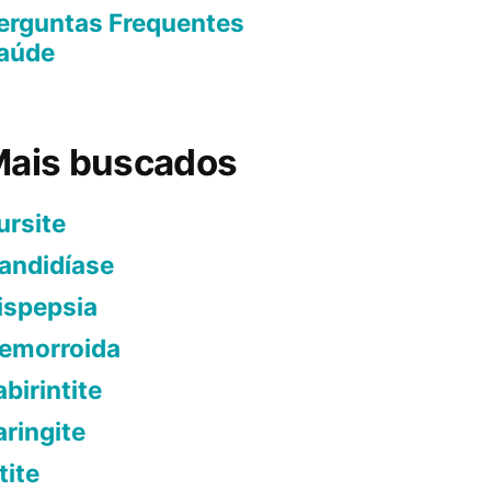
erguntas Frequentes
aúde
ais buscados
ursite
andidíase
ispepsia
emorroida
abirintite
aringite
tite