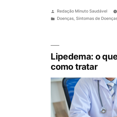
Redação Minuto Saudável
P
Doenças
,
Sintomas de Doença
u
b
l
i
Lipedema: o que
c
a
como tratar
d
o
e
m