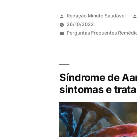
Redação Minuto Saudável
26/10/2022
P
Perguntas Frequentes Remédi
u
b
l
i
Síndrome de Aar
c
a
sintomas e trat
d
o
e
m