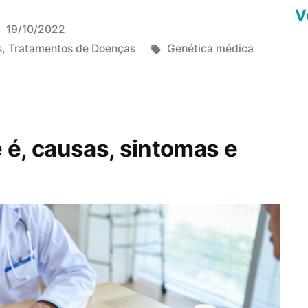
V
19/10/2022
T
s
,
Tratamentos de Doenças
Genética médica
a
g
s
:
 é, causas, sintomas e