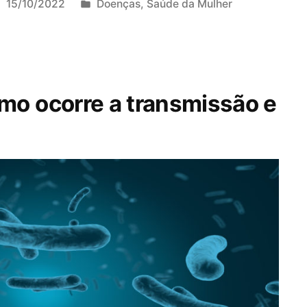
P
15/10/2022
Doenças
,
Saúde da Mulher
u
b
l
i
o ocorre a transmissão e
c
a
d
o
e
m