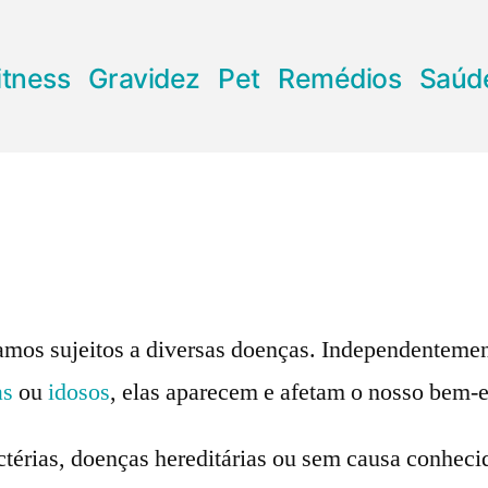
itness
Gravidez
Pet
Remédios
Saúd
os sujeitos a diversas doenças. Independentement
as
ou
idosos
, elas aparecem e afetam o nosso bem-e
ctérias, doenças hereditárias ou sem causa conhec