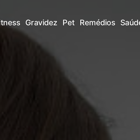
itness
Gravidez
Pet
Remédios
Saúd