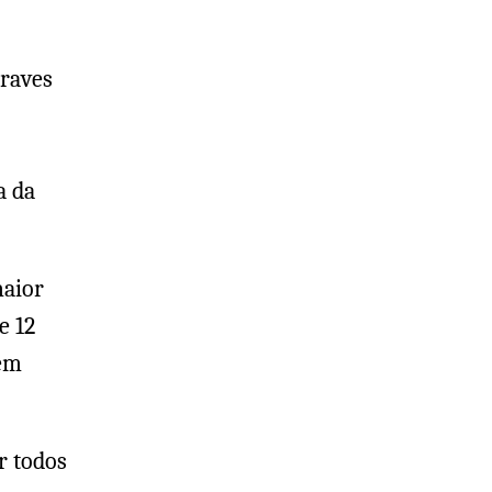
graves
a da
maior
e 12
dem
r todos