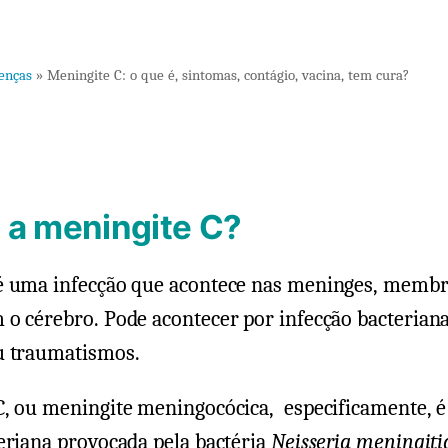
enças
»
Meningite C: o que é, sintomas, contágio, vacina, tem cura?
 a meningite C?
 uma infecção que acontece nas meninges, memb
o cérebro. Pode acontecer por infecção bacteriana,
u traumatismos.
C, ou meningite meningocócica, especificamente, 
eriana provocada pela bactéria
Neisseria meningiti