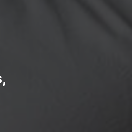
,
1
comentário