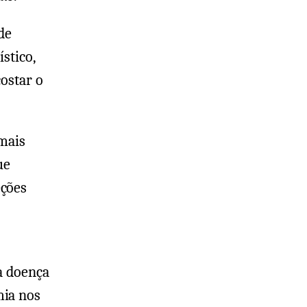
de
stico,
ostar o
 mais
ue
eções
a doença
mia nos