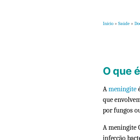
Início
»
Saúde
»
Do
O que é
A
meningite
é
que envolvem 
por fungos o
A meningite 
infecção bact