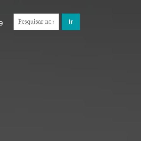
Search
e
for: