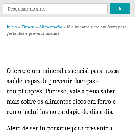
Deixe
Search
um
for:
comen
Início
»
Fitness
»
Alimentação
»
13 alimentos ricos em ferro para
em
gestantes e prevenir anemia
13
alime
ricos
em
O ferro é um mineral essencial para nossa
ferro
para
saúde, capaz de prevenir doenças e
gesta
complicações. Por isso, vale a pena saber
e
mais sobre os alimentos ricos em ferro e
preve
como incluí-los no cardápio do dia a dia.
anem
Além de ser importante para prevenir a