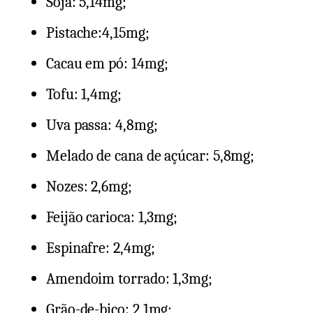
Soja: 5,14mg;
Pistache:4,15mg;
Cacau em pó: 14mg;
Tofu: 1,4mg;
Uva passa: 4,8mg;
Melado de cana de açúcar: 5,8mg;
Nozes: 2,6mg;
Feijão carioca: 1,3mg;
Espinafre: 2,4mg;
Amendoim torrado: 1,3mg;
Grão-de-bico: 2,1mg;