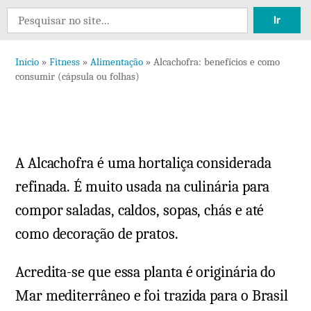
Deixe
Search
um
for:
comentário
Início
»
Fitness
»
Alimentação
»
Alcachofra: benefícios e como
em
consumir (cápsula ou folhas)
Alcachofra:
benefícios
e
como
A Alcachofra é uma hortaliça considerada
consumir
(cápsula
refinada. É muito usada na culinária para
ou
compor saladas, caldos, sopas, chás e até
folhas)
como decoração de pratos.
Acredita-se que essa planta é originária do
Mar mediterrâneo e foi trazida para o Brasil