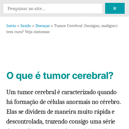
13
Search
comentários
for:
em
Início
»
Saúde
»
Doenças
»
Tumor Cerebral (benigno, maligno):
Tumor
tem cura? Veja sintomas
Cerebral
(benigno,
maligno):
tem
cura?
O que é tumor cerebral?
Veja
sintomas
Um tumor cerebral é caracterizado quando
há formação de células anormais no cérebro.
Elas se dividem de maneira muito rápida e
descontrolada, trazendo consigo uma série