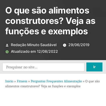
O que são alimentos
construtores? Veja as
funções e exemplos
Redação Minuto Saudável
29/06/2019
Atualizado em
12/08/2022
Deixe
Search
um
for:
comentário
Início
»
Fitness
»
Perguntas Frequentes Alimentação
»
O que são
em
alimentos construtores? Veja as funções e exemplos
O
que
são