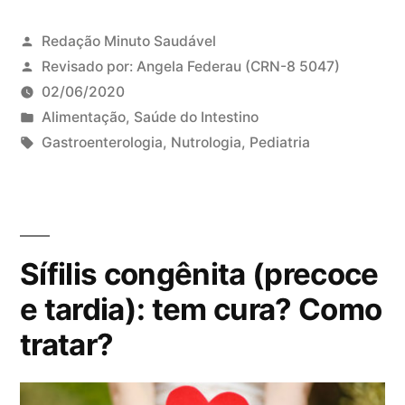
Redação Minuto Saudável
Revisado por:
Angela Federau
(CRN-8 5047)
02/06/2020
P
Alimentação
,
Saúde do Intestino
u
T
Gastroenterologia
,
Nutrologia
,
Pediatria
b
a
l
g
i
s
c
:
Sífilis congênita (precoce
a
d
e tardia): tem cura? Como
o
tratar?
e
m