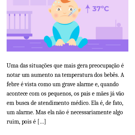
b
n
e
t
b
á
ê
r
,
i
d
o
i
e
c
m
Uma das situações que mais gera preocupação é
a
D
notar um aumento na temperatura dos bebês. A
s
e
febre é vista como um grave alarme e, quando
e
s
acontece com os pequenos, os pais e mães já vão
o
m
em busca de atendimento médico. Ela é, de fato,
p
a
um alarme. Mas ela não é necessariamente algo
ç
m
ruim, pois é […]
õ
e
e
: