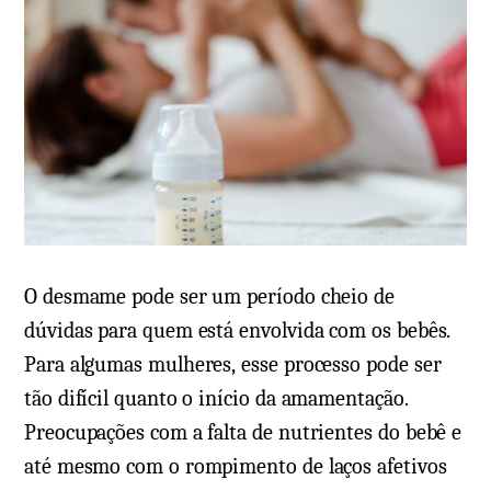
e
m
i
e
n
n
f
t
a
á
n
r
t
i
i
o
l
e
:
m
O desmame pode ser um período cheio de
v
L
dúvidas para quem está envolvida com os bebês.
e
a
Para algumas mulheres, esse processo pode ser
j
c
tão difícil quanto o início da amamentação.
a
t
Preocupações com a falta de nutrientes do bebê e
m
e
até mesmo com o rompimento de laços afetivos
a
n