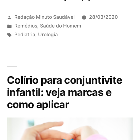
Redação Minuto Saudável
28/03/2020
P
Remédios
,
Saúde do Homem
u
T
Pediatria
,
Urologia
b
a
D
l
g
e
i
s
i
c
:
x
Colírio para conjuntivite
a
e
d
u
infantil: veja marcas e
o
m
como aplicar
e
c
m
o
m
e
n