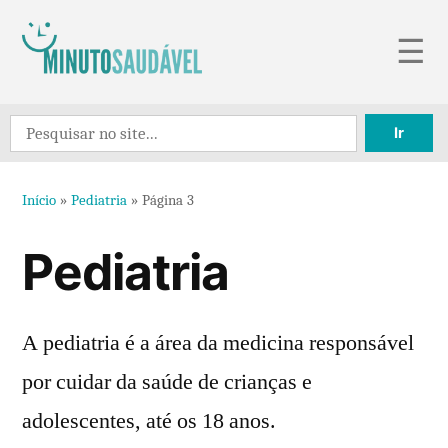
Pular
☰
para
o
Search
conteúdo
for:
Início
»
Pediatria
»
Página 3
Pediatria
A pediatria é a área da medicina responsável
por cuidar da saúde de crianças e
adolescentes, até os 18 anos.