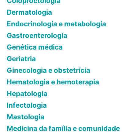
Coloproctologia
o
e
f
e
Dermatologia
p
i
m
Endocrinologia e metabologia
r
o
S
a
Gastroenterologia
a
s
o
r
Genética médica
t
s
a
Geriatria
s
m
s
i
p
Ginecologia e obstetrícia
n
o
Hematologia e hemoterapia
t
:
o
Hepatologia
r
m
e
Infectologia
a
t
Mastologia
s
o
Medicina da família e comunidade
r
n