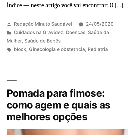
Índice — neste artigo você vai encontrar: O […]
Redação Minuto Saudável
24/05/2020
P
Cuidados na Gravidez
,
Doenças
,
Saúde da
u
Mulher
,
Saúde de Bebês
b
T
block
,
Ginecologia e obstetrícia
,
Pediatria
l
a
i
g
c
s
a
:
Pomada para fimose:
d
o
como agem e quais as
e
melhores opções
m