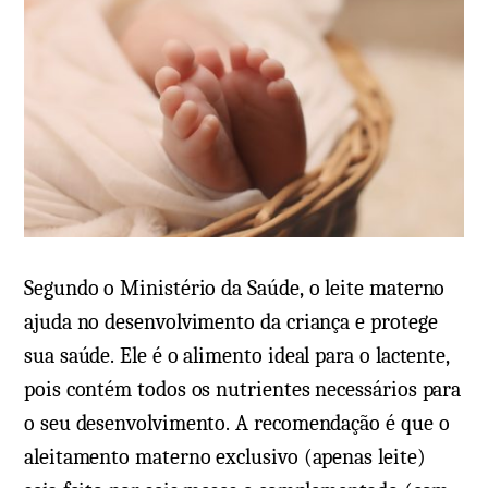
m
e
e
q
n
u
t
a
á
i
r
s
i
a
o
s
e
m
m
Segundo o Ministério da Saúde, o leite materno
e
C
ajuda no desenvolvimento da criança e protege
l
o
sua saúde. Ele é o alimento ideal para o lactente,
h
l
pois contém todos os nutrientes necessários para
o
í
o seu desenvolvimento. A recomendação é que o
r
r
aleitamento materno exclusivo (apenas leite)
e
i
s