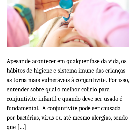
t
á
r
i
o
e
m
Apesar de acontecer em qualquer fase da vida, os
P
hábitos de higiene e sistema imune das crianças
o
as torna mais vulneráveis à conjuntivite. Por isso,
m
entender sobre qual o melhor colírio para
a
conjuntivite infantil e quando deve ser usado é
d
fundamental. A conjuntivite pode ser causada
a
por bactérias, vírus ou até mesmo alergias, sendo
p
que […]
a
r