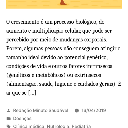
o
e
e
p
m
o
O crescimento é um processo biológico, do
O
d
aumento e multiplicação celular, que pode ser
q
e
percebido por meio de mudanças corporais.
u
s
Porém, algumas pessoas não conseguem atingir o
e
e
tamanho ideal devido ao potencial genético,
é
r
condições de vida e outros fatores intrínsecos
r
e
(genéticos e metabólicos) ou extrínsecos
e
c
(alimentação, saúde, higiene e cuidados gerais). É
f
o
l
aí que se […]
m
u
o
x
c
Redação Minuto Saudável
16/04/2019
o
u
P
Doenças
e
i
u
T
Clínica médica
,
Nutrologia
,
Pediatria