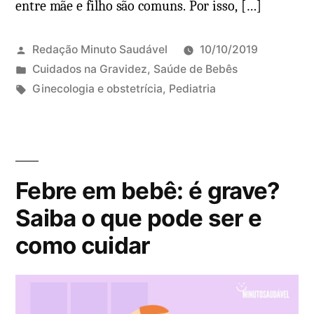
r
entre mãe e filho são comuns. Por isso, […]
t
c
e
a
:
Redação Minuto Saudável
10/10/2019
s
o
P
Cuidados na Gravidez
,
Saúde de Bebês
e
q
u
T
Ginecologia e obstetrícia
,
Pediatria
c
u
b
a
D
o
e
l
g
e
m
é
i
s
i
o
,
c
:
x
a
Febre em bebê: é grave?
i
a
e
p
d
d
u
Saiba o que pode ser e
l
a
o
m
como cuidar
i
d
e
c
c
e
m
o
a
d
m
r
o
e