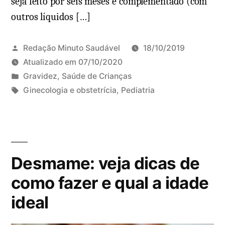
seja feito por seis meses e complementado (com
o
o
outros líquidos […]
p
p
a
ç
r
Redação Minuto Saudável
18/10/2019
õ
a
Atualizado em
07/10/2020
e
c
P
Gravidez
,
Saúde de Crianças
s
o
u
T
Ginecologia e obstetrícia
,
Pediatria
n
b
a
D
j
l
g
e
u
i
s
i
n
c
:
x
t
Desmame: veja dicas de
a
e
i
d
u
como fazer e qual a idade
v
o
m
ideal
i
e
c
t
m
o