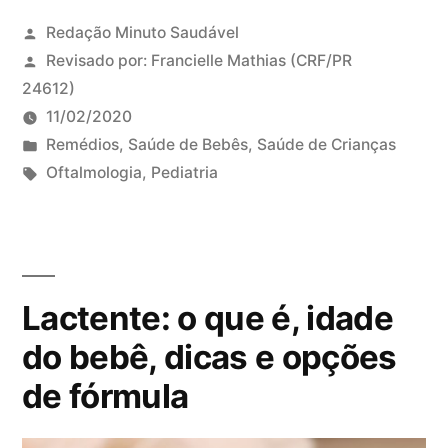
a
Redação Minuto Saudável
f
Revisado por:
Francielle Mathias
(CRF/PR
i
24612)
m
11/02/2020
o
P
Remédios
,
Saúde de Bebês
,
Saúde de Crianças
s
u
T
Oftalmologia
,
Pediatria
e
b
a
D
:
l
g
e
c
i
s
i
o
c
:
x
m
Lactente: o que é, idade
a
e
o
d
u
do bebê, dicas e opções
a
o
m
de fórmula
g
e
c
e
m
o
m