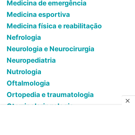
Medicina de emergência
o
Medicina esportiva
m
Medicina física e reabilitação
u
n
Nefrologia
d
Neurologia e Neurocirurgia
i
Neuropediatria
a
l
Nutrologia
d
Oftalmologia
a
i
Ortopedia e traumatologia
n
Otorrinolaringologia
f
Pediatria
e
c
Pneumologia
ç