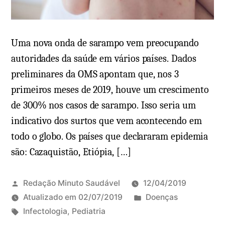
o
a
e
s
v
h
Uma nova onda de sarampo vem preocupando
i
i
autoridades da saúde em vários países. Dados
t
o
preliminares da OMS apontam que, nos 3
a
r
primeiros meses de 2019, houve um crescimento
r
k
de 300% nos casos de sarampo. Isso seria um
o
indicativo dos surtos que vem acontecendo em
r
todo o globo. Os países que declararam epidemia
(
são: Cazaquistão, Etiópia, […]
m
a
r
Redação Minuto Saudável
12/04/2019
a
P
Atualizado em
02/07/2019
Doenças
s
T
u
Infectologia
,
Pediatria
m
a
b