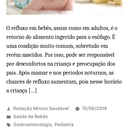
a
r
z
i
e
o
O refluxo em bebês, assim como em adultos, é o
r
e
e
retorno do alimento ingerido para o esôfago. É
m
q
F
uma condição muito comum, sobretudo em
u
e
recém nascidos. Por isso, pode ser responsável
a
b
por desconfortos na criança e preocupação dos
l
r
pais. Após mamar e nos períodos noturnos, as
a
e
chances de refluxo aumentam, pois nesse horário
i
e
a criança […]
d
m
a
b
Redação Minuto Saudável
15/06/2019
d
e
P
Saúde de Bebês
e
b
u
T
Gastroenterologia
,
Pediatria
i
ê