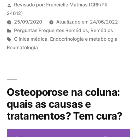
Revisado por:
Francielle Mathias
(CRF/PR
24612)
25/09/2020
Atualizado em
24/06/2022
P
Perguntas Frequentes Remédios
,
Remédios
u
T
Clínica médica
,
Endocrinologia e metabologia
,
b
a
Reumatologia
l
g
i
s
c
:
a
Osteoporose na coluna:
d
o
quais as causas e
e
tratamentos? Tem cura?
m