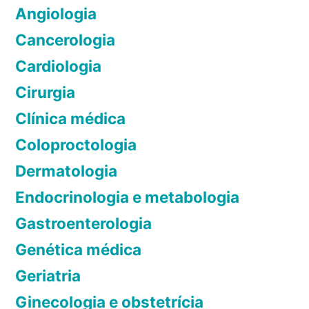
Angiologia
a
Cancerologia
ç
Cardiologia
ã
Cirurgia
o
Clínica médica
d
Coloproctologia
e
Dermatologia
p
Endocrinologia e metabologia
o
Gastroenterologia
s
Genética médica
t
Geriatria
s
Ginecologia e obstetrícia