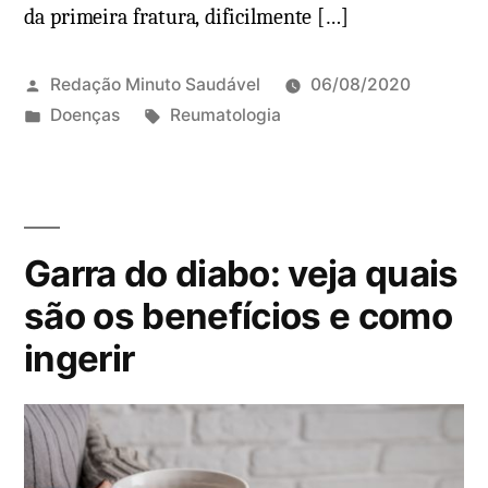
da primeira fratura, dificilmente […]
Redação Minuto Saudável
06/08/2020
P
T
Doenças
Reumatologia
u
a
b
g
l
s
i
:
Garra do diabo: veja quais
c
a
são os benefícios e como
d
ingerir
o
e
m