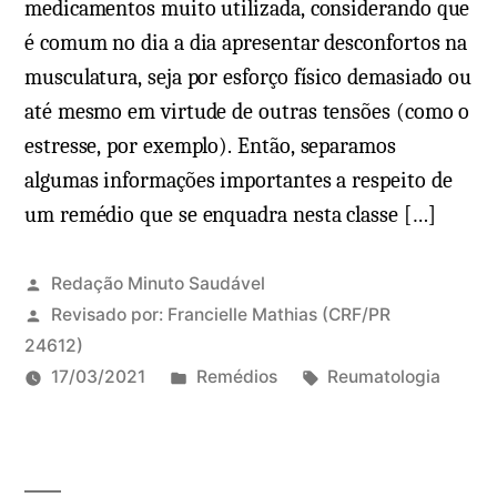
medicamentos muito utilizada, considerando que
é comum no dia a dia apresentar desconfortos na
musculatura, seja por esforço físico demasiado ou
até mesmo em virtude de outras tensões (como o
estresse, por exemplo). Então, separamos
algumas informações importantes a respeito de
um remédio que se enquadra nesta classe […]
Redação Minuto Saudável
Revisado por:
Francielle Mathias
(CRF/PR
24612)
P
T
17/03/2021
Remédios
Reumatologia
u
a
b
g
l
s