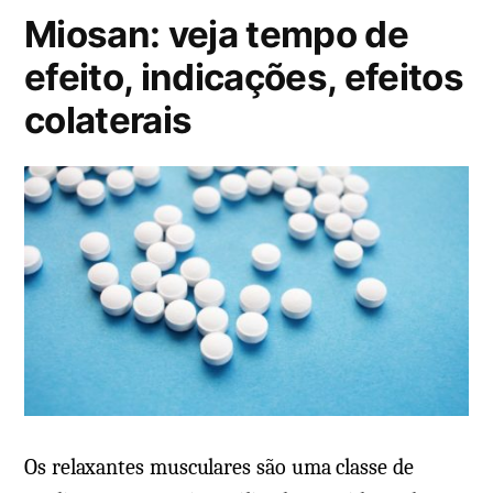
Miosan: veja tempo de
d
o
efeito, indicações, efeitos
e
colaterais
m
Os relaxantes musculares são uma classe de