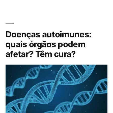
b
a
l
g
i
s
c
:
Doenças autoimunes:
a
d
quais órgãos podem
o
afetar? Têm cura?
e
m