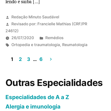
lendo e saiba […]
Redação Minuto Saudável
Revisado por:
Francielle Mathias
(CRF/PR
24612)
P
26/07/2020
Remédios
T
u
Ortopedia e traumatologia
,
Reumatologia
a
b
g
l
1
2
3
…
6
s
i
P
:
c
a
a
Outras Especialidades
d
g
o
i
Especialidades de A a Z
e
Alergia e imunologia
n
m