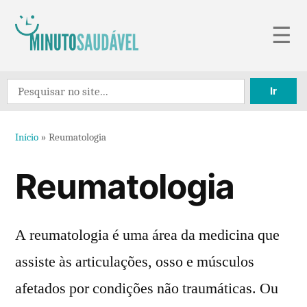
Pular
☰
para
o
Search
conteúdo
for:
Início
»
Reumatologia
Reumatologia
A reumatologia é uma área da medicina que
assiste às articulações, osso e músculos
afetados por condições não traumáticas. Ou