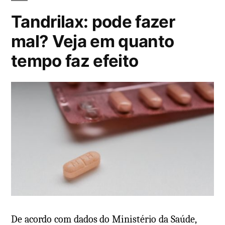
a
:
Tandrilax: pode fazer
d
o
mal? Veja em quanto
e
tempo faz efeito
m
De acordo com dados do Ministério da Saúde,