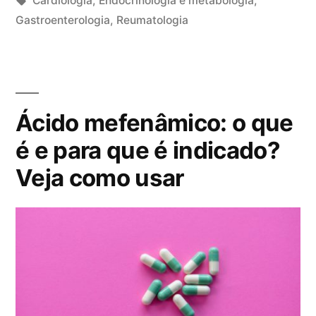
Cardiologia
,
Endocrinologia e metabologia
,
b
a
Gastroenterologia
,
Reumatologia
l
g
i
s
c
:
a
Ácido mefenâmico: o que
d
o
é e para que é indicado?
e
Veja como usar
m