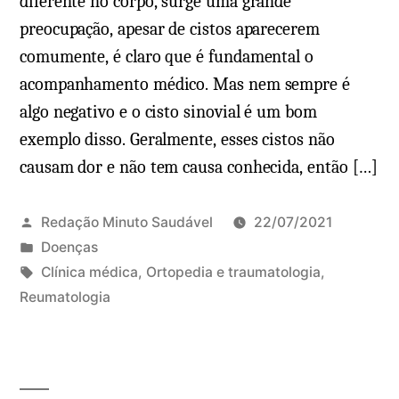
diferente no corpo, surge uma grande
preocupação, apesar de cistos aparecerem
comumente, é claro que é fundamental o
acompanhamento médico. Mas nem sempre é
algo negativo e o cisto sinovial é um bom
exemplo disso. Geralmente, esses cistos não
causam dor e não tem causa conhecida, então […]
Redação Minuto Saudável
22/07/2021
P
Doenças
u
T
Clínica médica
,
Ortopedia e traumatologia
,
b
a
Reumatologia
l
g
i
s
c
:
a