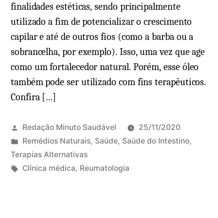
finalidades estéticas, sendo principalmente
utilizado a fim de potencializar o crescimento
capilar e até de outros fios (como a barba ou a
sobrancelha, por exemplo). Isso, uma vez que age
como um fortalecedor natural. Porém, esse óleo
também pode ser utilizado com fins terapêuticos.
Confira […]
Redação Minuto Saudável
25/11/2020
P
Remédios Naturais
,
Saúde
,
Saúde do Intestino
,
u
Terapias Alternativas
b
T
Clínica médica
,
Reumatologia
l
a
i
g
c
s