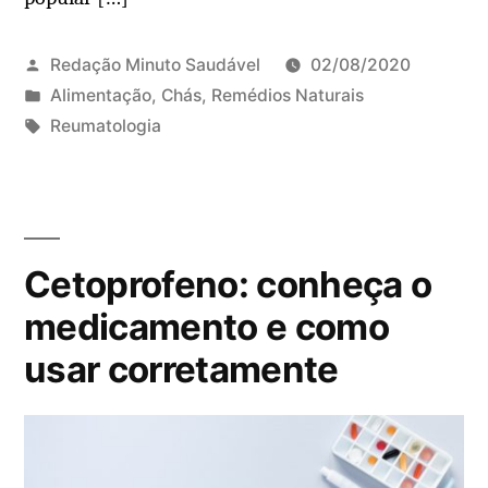
Redação Minuto Saudável
02/08/2020
P
Alimentação
,
Chás
,
Remédios Naturais
u
T
Reumatologia
b
a
l
g
i
s
c
:
Cetoprofeno: conheça o
a
d
medicamento e como
o
usar corretamente
e
m