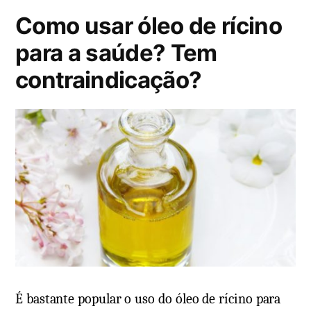
i
:
Como usar óleo de rícino
c
a
para a saúde? Tem
d
contraindicação?
o
e
m
É bastante popular o uso do óleo de rícino para