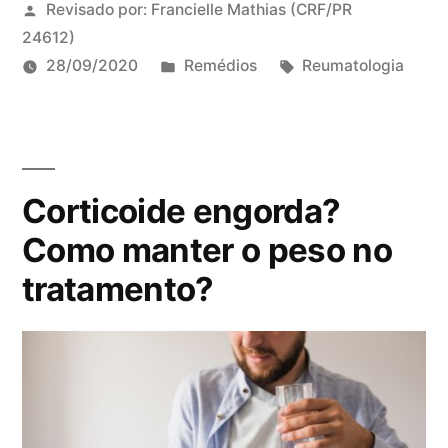
Revisado por:
Francielle Mathias
(CRF/PR
24612)
P
T
28/09/2020
Remédios
Reumatologia
u
a
b
g
l
s
i
:
Corticoide engorda?
c
a
Como manter o peso no
d
tratamento?
o
e
m