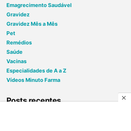
Emagrecimento Saudável
Gravidez
Gravidez Mês a Mês
Pet
Remédios
Saúde
Vacinas
Especialidades de A a Z
Vídeos Minuto Farma
Posts recentes
Por que medicamentos genéricos são mais
baratos?
Para que serve o comprimido? Diferenças e