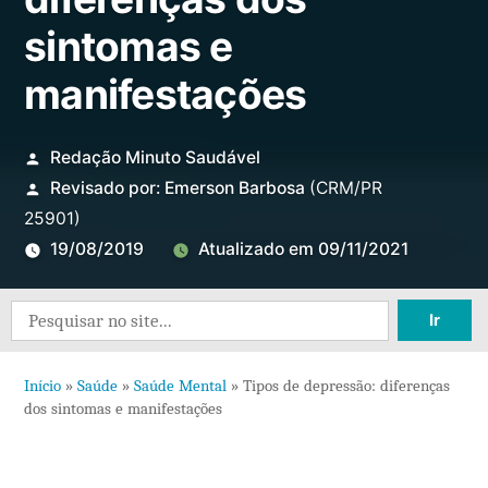
sintomas e
manifestações
Redação Minuto Saudável
Revisado por:
Emerson Barbosa
(CRM/PR
25901)
19/08/2019
Atualizado em
09/11/2021
2
Search
comen
for:
em
Início
»
Saúde
»
Saúde Mental
»
Tipos de depressão: diferenças
Tipos
dos sintomas e manifestações
de
depre
difere