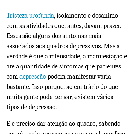
dos
Tristeza profunda
, isolamento e desânimo
sinto
e
com as atividades que, antes, davam prazer.
manif
Esses são alguns dos sintomas mais
associados aos quadros depressivos. Mas a
verdade é que a intensidade, a manifestação e
até a quantidade de sintomas que pacientes
com
depressão
podem manifestar varia
bastante. Isso porque, ao contrário do que
muita gente pode pensar, existem vários
tipos de depressão.
E é preciso dar atenção ao quadro, sabendo
que ele pode apresentar-se em qualquer fase