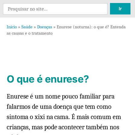
12
Search
comentários
for:
em
Início
»
Saúde
»
Doenças
»
Enurese (noturna): o que é? Entenda
Enurese
as causas e o tratamento
(noturna):
o
que
é?
Entenda
O que é enurese?
as
causas
Enurese é um nome pouco familiar para
e
o
falarmos de uma doença que tem como
tratamento
sintoma o xixi na cama. É mais comum em
crianças, mas pode acontecer também nos