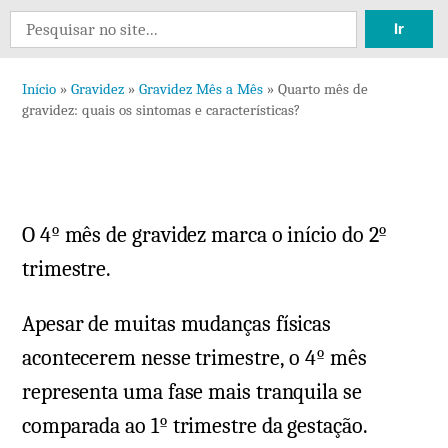
1
Search
comentário
for:
em
Início
»
Gravidez
»
Gravidez Mês a Mês
»
Quarto mês de
Quarto
gravidez: quais os sintomas e características?
mês
de
gravidez:
quais
O 4º mês de gravidez marca o início do 2º
os
sintomas
trimestre.
e
características?
Apesar de muitas mudanças físicas
acontecerem nesse trimestre, o 4º mês
representa uma fase mais tranquila se
comparada ao 1º trimestre da gestação.