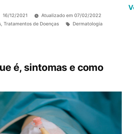
V
16/12/2021
Atualizado em
07/02/2022
T
s
,
Tratamentos de Doenças
Dermatologia
a
g
s
:
que é, sintomas e como