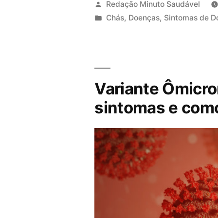
Redação Minuto Saudável
P
Chás
,
Doenças
,
Sintomas de D
u
b
l
i
Variante Ômicro
c
a
sintomas e como
d
o
e
m