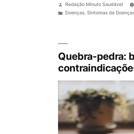
Redação Minuto Saudável
P
Doenças
,
Sintomas de Doença
u
b
l
i
Quebra-pedra: b
c
a
contraindicaçõe
d
o
e
m