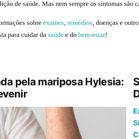
dição de saúde. Mas nem sempre os sintomas são c
formações sobre
exames
,
remédios
, doenças e outr
sta para cuidar da
saúde
e do
bem-estar
!
da pela mariposa Hylesia:
S
evenir
E
S
C