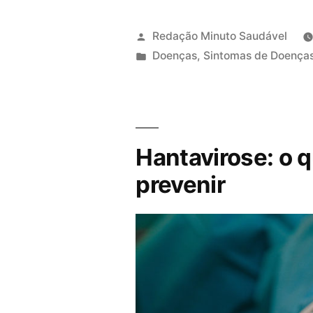
Redação Minuto Saudável
P
Doenças
,
Sintomas de Doença
u
b
l
i
Hantavirose: o 
c
a
prevenir
d
o
e
m