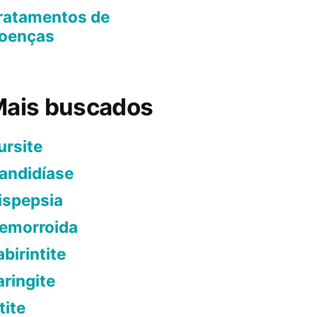
ratamentos de
oenças
ais buscados
ursite
andidíase
ispepsia
emorroida
abirintite
aringite
tite