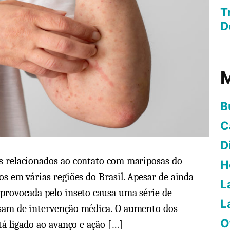
T
D
M
B
C
D
s relacionados ao contato com mariposas do
H
os em várias regiões do Brasil. Apesar de ainda
L
 provocada pelo inseto causa uma série de
L
isam de intervenção médica. O aumento dos
O
stá ligado ao avanço e ação […]