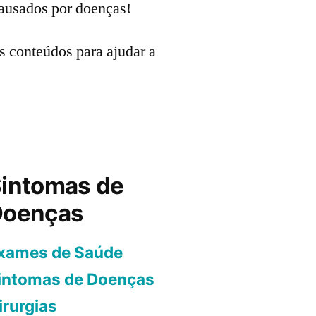
ausados por doenças!
os conteúdos para ajudar a
intomas de
Doenças
xames de Saúde
intomas de Doenças
irurgias