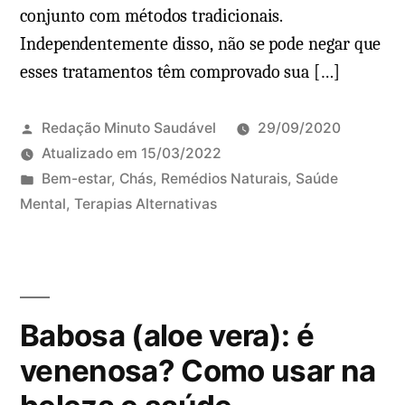
conjunto com métodos tradicionais.
Independentemente disso, não se pode negar que
esses tratamentos têm comprovado sua […]
Redação Minuto Saudável
29/09/2020
Atualizado em
15/03/2022
P
Bem-estar
,
Chás
,
Remédios Naturais
,
Saúde
u
Mental
,
Terapias Alternativas
b
l
i
c
Babosa (aloe vera): é
a
d
venenosa? Como usar na
o