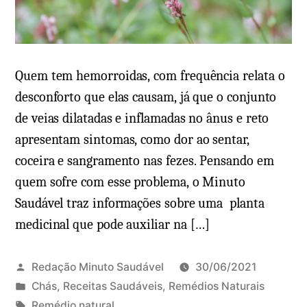
Quem tem hemorroidas, com frequência relata o
desconforto que elas causam, já que o conjunto
de veias dilatadas e inflamadas no ânus e reto
apresentam sintomas, como dor ao sentar,
coceira e sangramento nas fezes. Pensando em
quem sofre com esse problema, o Minuto
Saudável traz informações sobre uma planta
medicinal que pode auxiliar na […]
Redação Minuto Saudável
30/06/2021
P
Chás
,
Receitas Saudáveis
,
Remédios Naturais
u
T
Remédio natural