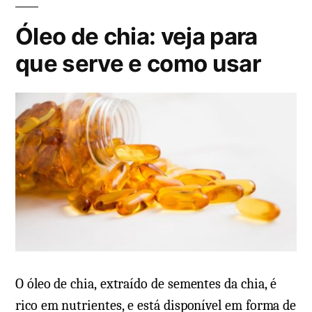
i
Óleo de chia: veja para
c
a
que serve e como usar
d
o
e
m
O óleo de chia, extraído de sementes da chia, é
rico em nutrientes, e está disponível em forma de