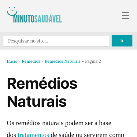
Pular
☰
para
o
Search
conteúdo
for:
Início
»
Remédios
»
Remédios Naturais
»
Página 2
Remédios
Naturais
Os remédios naturais podem ser a base
dos
tratamentos
de saúde ou servirem como