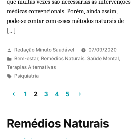
que muitas vezes são necessárias as intervenções
médicas convencionais. Porém, ainda assim,
pode-se contar com esses métodos naturais de
[…]
Redação Minuto Saudável
07/09/2020
P
Bem-estar
,
Remédios Naturais
,
Saúde Mental
,
u
Terapias Alternativas
b
T
Psiquiatria
l
a
i
g
1
2
3
4
5
c
s
P
a
:
a
d
Remédios Naturais
o
g
e