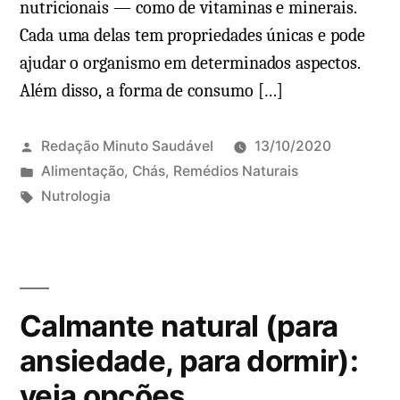
nutricionais — como de vitaminas e minerais.
Cada uma delas tem propriedades únicas e pode
ajudar o organismo em determinados aspectos.
Além disso, a forma de consumo […]
Redação Minuto Saudável
13/10/2020
P
Alimentação
,
Chás
,
Remédios Naturais
u
T
Nutrologia
b
a
l
g
i
s
c
:
Calmante natural (para
a
d
ansiedade, para dormir):
o
veja opções
e