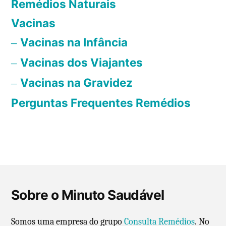
i
Remédios Naturais
m
Vacinas
n
Vacinas na Infância
a
Vacinas dos Viajantes
ç
ã
Vacinas na Gravidez
o
Perguntas Frequentes Remédios
d
e
p
o
Sobre o Minuto Saudável
s
t
Somos uma empresa do grupo
Consulta Remédios
. No