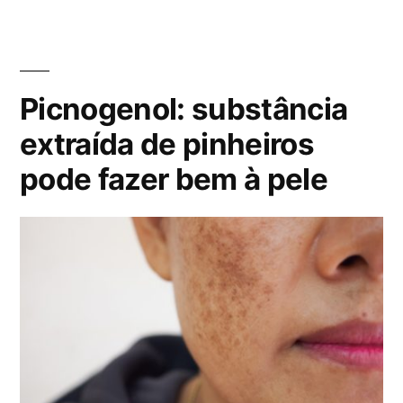
b
a
l
g
i
s
c
:
Picnogenol: substância
a
d
extraída de pinheiros
o
pode fazer bem à pele
e
m