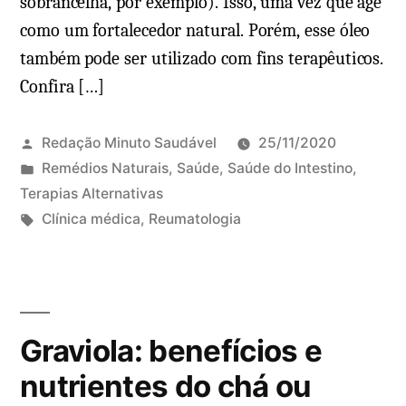
sobrancelha, por exemplo). Isso, uma vez que age
como um fortalecedor natural. Porém, esse óleo
também pode ser utilizado com fins terapêuticos.
Confira […]
Redação Minuto Saudável
25/11/2020
P
Remédios Naturais
,
Saúde
,
Saúde do Intestino
,
u
Terapias Alternativas
b
T
Clínica médica
,
Reumatologia
l
a
i
g
c
s
a
:
Graviola: benefícios e
d
o
nutrientes do chá ou
e