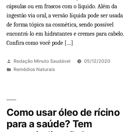
cápsulas ou em frascos com o líquido. Além da
ingestão via oral, a versão líquida pode ser usada
de forma tópica na cosmética, sendo possível
encontrá-lo em hidratantes e cremes para cabelo.
Confira como você pode […]
Redação Minuto Saudável
05/12/2020
P
Remédios Naturais
u
b
l
i
Como usar óleo de rícino
c
a
para a saúde? Tem
d