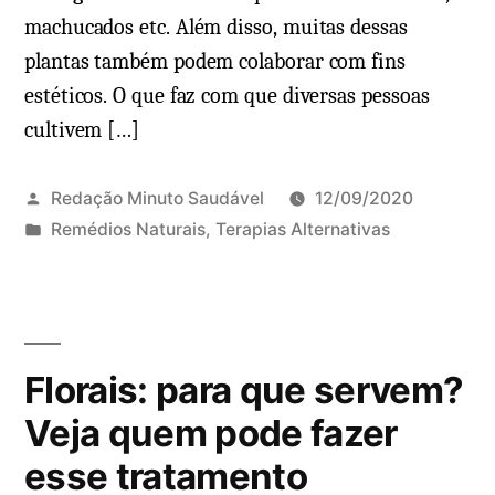
machucados etc. Além disso, muitas dessas
plantas também podem colaborar com fins
estéticos. O que faz com que diversas pessoas
cultivem […]
Redação Minuto Saudável
12/09/2020
P
Remédios Naturais
,
Terapias Alternativas
u
b
l
i
Florais: para que servem?
c
a
Veja quem pode fazer
d
esse tratamento
o