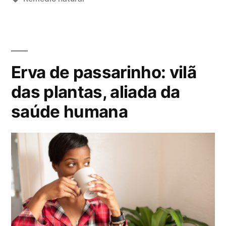
b
a
l
g
i
s
c
:
Erva de passarinho: vilã
a
d
das plantas, aliada da
o
saúde humana
e
m