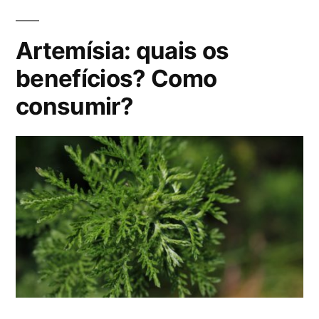
l
i
Artemísia: quais os
c
a
benefícios? Como
d
consumir?
o
e
m