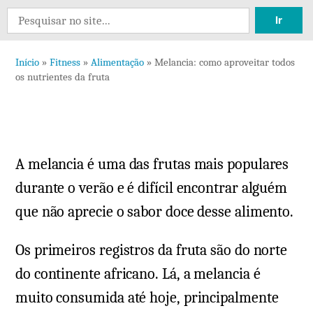
Deixe
Search
um
for:
comentário
Início
»
Fitness
»
Alimentação
»
Melancia: como aproveitar todos
em
os nutrientes da fruta
Melancia:
como
aproveitar
todos
A melancia é uma das frutas mais populares
os
nutrientes
durante o verão e é difícil encontrar alguém
da
que não aprecie o sabor doce desse alimento.
fruta
Os primeiros registros da fruta são do norte
do continente africano. Lá, a melancia é
muito consumida até hoje, principalmente