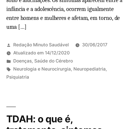
sono e alucinações. Os sintomas aparecem entre a
e
o
infância e a adolescência, ocorrem igualmente
n
:
entre homens e mulheres e afetam, em torno, de
t
o
o
uma […]
q
e
u
+
e
Redação Minuto Saudável
30/06/2017
é
Atualizado em
14/12/2020
,
P
Doenças
,
Saúde do Cérebro
t
u
T
Neurologia e Neurocirurgia
,
Neuropediatria
,
r
b
a
Psiquiatria
9
a
l
g
c
t
i
s
o
a
c
:
m
m
a
e
e
TDAH: o que é,
d
n
n
o
t