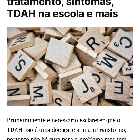
tratamento, sintomas,
t
e
á
TDAH na escola e mais
o
m
r
,
i
c
o
a
s
u
e
s
m
a
N
s
a
,
r
c
c
u
o
r
l
a
e
Primeiramente é necessário esclarecer que o
,
p
TDAH não é uma doença, e sim um transtorno,
s
s
portanto não há cura para o problema mas tem