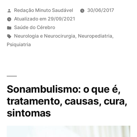
b
o
Redação Minuto Saudável
30/06/2017
l
a
Atualizado em
29/09/2021
e
l
P
Saúde do Cérebro
m
i
u
T
Neurologia e Neurocirurgia
,
Neuropediatria
,
a
m
b
a
Psiquiatria
2
e
l
g
5
n
i
s
c
t
c
:
o
a
a
m
r
Sonambulismo: o que é,
d
e
:
o
n
tratamento, causas, cura,
o
e
t
sintomas
q
m
á
u
r
e
i
é