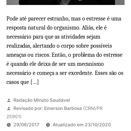
m
c
D
o
o
Pode até parecer estranho, mas o estresse é uma
l
e
resposta natural do organismo. Aliás, ele é
a
n
necessário para que as atividades sejam
e
ç
realizadas, alertando o corpo sobre possíveis
m
a
a
ameaças ou riscos. Então, o problema do estresse
d
i
é quando ele deixa de ser um mecanismo
o
s
necessário e começa a ser excedente. Esses são os
s
casos que […]
o
n
o
Redação Minuto Saudável
(
Revisado por:
Emerson Barbosa
(CRM/PR
T
25901)
r
29/06/2017
Atualizado em
23/10/2020