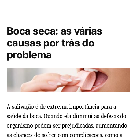
e
c
:
o
n
a
m
t
d
e
o
Boca seca: as várias
o
n
,
e
t
causas por trás do
d
m
á
problema
o
r
e
i
n
o
ç
s
a
e
s
m
,
A salivação é de extrema importância para a
C
c
o
saúde da boca. Quando ela diminui as defesas do
o
n
organismo podem ser prejudicadas, aumentando
n
v
as chances de sofrer com complicações, como a