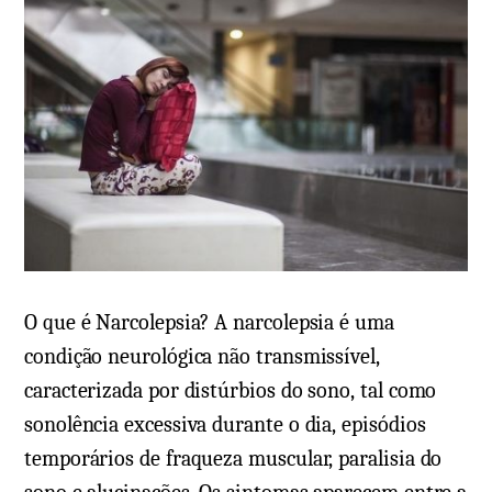
,
i
s
o
i
s
n
e
t
m
o
S
m
o
a
n
s
a
,
m
t
b
O que é Narcolepsia? A narcolepsia é uma
r
u
condição neurológica não transmissível,
a
l
caracterizada por distúrbios do sono, tal como
t
i
sonolência excessiva durante o dia, episódios
a
s
temporários de fraqueza muscular, paralisia do
m
m