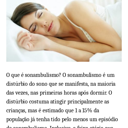
o
e
s
c
e
o
m
m
S
o
í
e
n
v
d
i
r
t
o
O que é sonambulismo? O sonambulismo é um
a
m
distúrbio do sono que se manifesta, na maioria
r
e
das vezes, nas primeiras horas após dormir. O
?
d
distúrbio costuma atingir principalmente as
e
crianças, mas é estimado que 1 a 15% da
A
população já tenha tido pelo menos um episódio
s