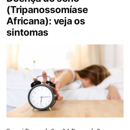
o
o
n
(Tripanossomíase
,
e
t
Africana): veja os
s
m
á
i
sintomas
r
n
i
t
o
o
s
m
e
a
m
s
T
,
D
c
A
a
H
u
:
s
o
a
q