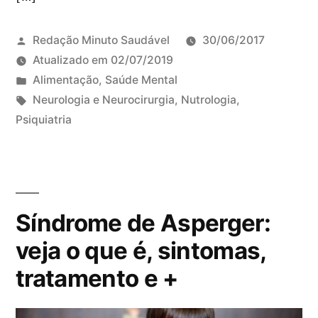
a
p
s
o
Redação Minuto Saudável
30/06/2017
e
d
Atualizado em
02/07/2019
c
e
P
Alimentação
,
Saúde Mental
a
m
u
T
Neurologia e Neurocirurgia
,
Nutrologia
,
:
a
b
a
Psiquiatria
D
a
t
l
g
e
s
a
i
s
i
v
r
c
:
x
á
?
a
e
r
Síndrome de Asperger:
d
u
i
o
m
veja o que é, sintomas,
a
e
c
s
tratamento e +
m
o
c
m
a