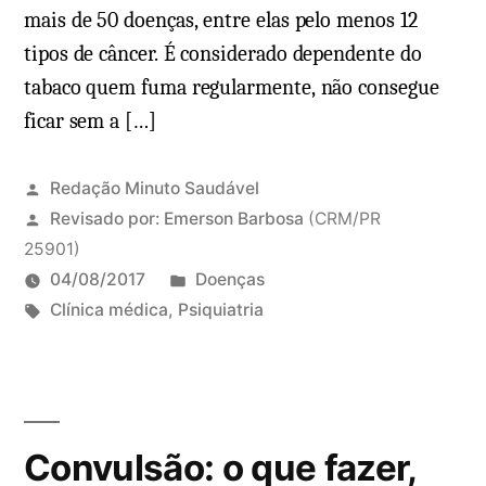
mais de 50 doenças, entre elas pelo menos 12
tipos de câncer. É considerado dependente do
tabaco quem fuma regularmente, não consegue
ficar sem a […]
Redação Minuto Saudável
Revisado por:
Emerson Barbosa
(CRM/PR
25901)
P
04/08/2017
Doenças
T
u
Clínica médica
,
Psiquiatria
a
b
9
g
l
c
s
i
o
:
c
m
Convulsão: o que fazer,
a
e