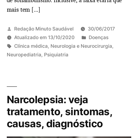
de sonambulismo. Inclusive, a faixa etária que
p
mais tem […]
e
r
g
Redação Minuto Saudável
30/06/2017
e
P
Atualizado em
13/10/2020
Doenças
r
T
u
Clínica médica
,
Neurologia e Neurocirurgia
,
:
a
b
Neuropediatria
,
Psiquiatria
1
v
g
l
5
e
s
i
c
j
:
c
o
a
a
m
Narcolepsia: veja
o
d
e
q
o
n
tratamento, sintomas,
u
e
t
causas, diagnóstico
e
m
á
é
r