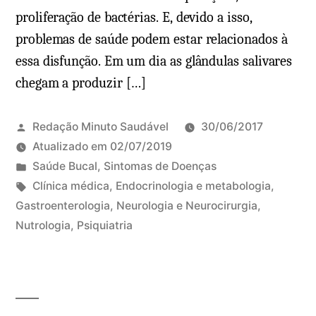
s
u
proliferação de bactérias. E, devido a isso,
e
l
problemas de saúde podem estar relacionados à
q
s
essa disfunção. Em um dia as glândulas salivares
u
ã
chegam a produzir […]
ê
o
n
:
c
o
Redação Minuto Saudável
30/06/2017
i
q
Atualizado em
02/07/2019
a
P
u
Saúde Bucal
,
Sintomas de Doenças
s
u
T
e
Clínica médica
,
Endocrinologia e metabologia
,
e
b
a
f
Gastroenterologia
,
Neurologia e Neurocirurgia
,
D
m
l
g
a
Nutrologia
,
Psiquiatria
e
a
i
s
z
i
i
c
:
e
x
s
a
r
e
d
,
u