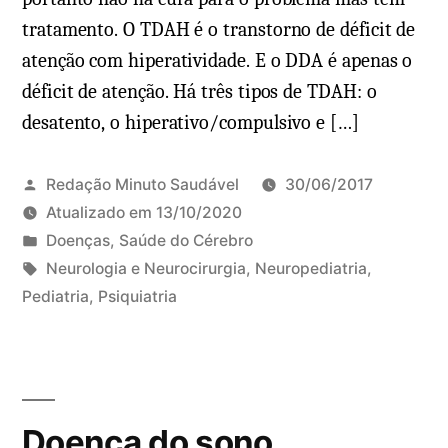
i
i
tratamento. O TDAH é o transtorno de déficit de
n
a
atenção com hiperatividade. E o DDA é apenas o
t
:
déficit de atenção. Há três tipos de TDAH: o
o
v
desatento, o hiperativo/compulsivo e […]
m
e
a
j
s
a
Redação Minuto Saudável
30/06/2017
t
Atualizado em
13/10/2020
r
P
Doenças
,
Saúde do Cérebro
a
u
T
Neurologia e Neurocirurgia
,
Neuropediatria
,
t
b
a
Pediatria
,
Psiquiatria
1
a
l
g
4
m
i
s
c
e
c
:
o
n
a
m
Doença do sono
t
d
e