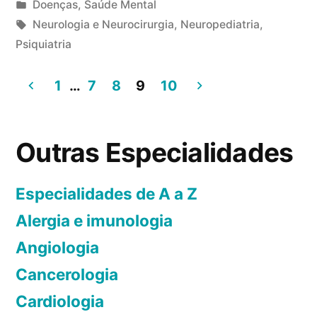
i
P
Doenças
,
Saúde Mental
p
u
T
Neurologia e Neurocirurgia
,
Neuropediatria
,
a
b
a
Psiquiatria
3
n
l
g
3
o
i
s
1
…
7
8
9
10
c
s
c
:
o
P
s
a
m
a
o
d
Outras Especialidades
e
m
o
g
n
í
e
t
i
Especialidades de A a Z
a
m
á
Alergia e imunologia
n
s
r
e
i
Angiologia
a
A
o
Cancerologia
ç
f
s
Cardiologia
r
ã
e