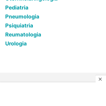
e
Pediatria
n
t
Pneumologia
o
Psiquiatria
,
Reumatologia
t
i
Urologia
p
o
s
e
p
r
Sobre o Minuto Saudável
e
v
Somos uma empresa do grupo
Consulta Remédios
. No
e