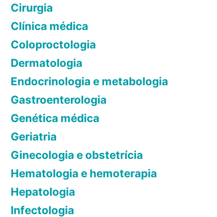
i
m
Cirurgia
o
c
E
Clínica médica
d
a
s
n
Coloproctologia
t
e
a
r
Dermatologia
p
)
e
Endocrinologia e metabologia
:
o
s
v
Gastroenterologia
s
s
e
e
Genética médica
t
j
:
Geriatria
a
c
s
o
a
Ginecologia e obstetrícia
s
u
Hematologia e hemoterapia
s
s
Hepatologia
i
a
n
s
Infectologia