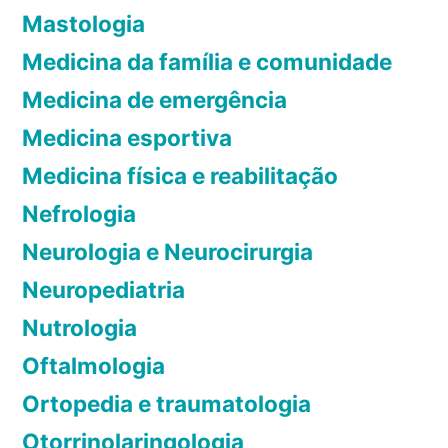
t
,
Mastologia
o
s
Medicina da família e comunidade
m
i
a
n
Medicina de emergência
s
t
Medicina esportiva
o
Medicina física e reabilitação
m
a
Nefrologia
s
Neurologia e Neurocirurgia
,
Neuropediatria
t
r
Nutrologia
a
Oftalmologia
t
a
Ortopedia e traumatologia
m
Otorrinolaringologia