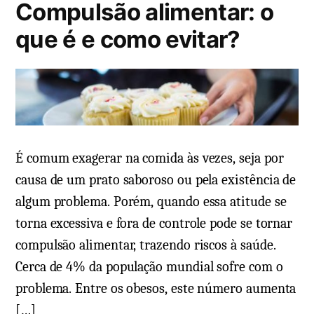
Compulsão alimentar: o
o
c
m
e
a
c
que é e como evitar?
m
u
o
s
m
a
e
s
n
,
t
s
á
É comum exagerar na comida às vezes, seja por
i
r
causa de um prato saboroso ou pela existência de
n
i
algum problema. Porém, quando essa atitude se
t
o
torna excessiva e fora de controle pode se tornar
e
o
m
m
compulsão alimentar, trazendo riscos à saúde.
B
a
Cerca de 4% da população mundial sofre com o
o
s
problema. Entre os obesos, este número aumenta
c
,
[…]