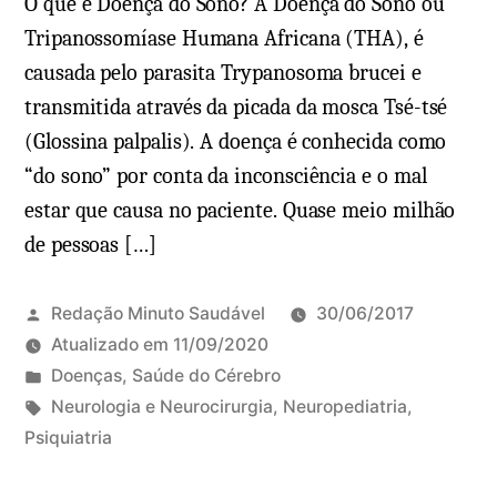
O que é Doença do Sono? A Doença do Sono ou
s
u
Tripanossomíase Humana Africana (THA), é
,
e
causada pelo parasita Trypanosoma brucei e
d
é
transmitida através da picada da mosca Tsé-tsé
i
,
(Glossina palpalis). A doença é conhecida como
a
t
g
r
“do sono” por conta da inconsciência e o mal
n
a
estar que causa no paciente. Quase meio milhão
ó
t
de pessoas […]
s
a
t
m
Redação Minuto Saudável
30/06/2017
i
e
Atualizado em
11/09/2020
c
n
P
Doenças
,
Saúde do Cérebro
o
t
u
T
Neurologia e Neurocirurgia
,
Neuropediatria
,
o
b
a
Psiquiatria
D
,
l
g
e
s