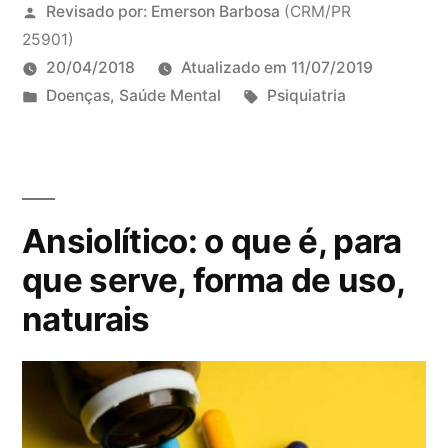
V
Revisado por:
Emerson Barbosa
(CRM/PR
e
25901)
j
20/04/2018
Atualizado em
11/07/2019
a
P
T
Doenças
,
Saúde Mental
Psiquiatria
t
u
a
3
i
b
g
1
p
l
s
c
o
i
:
o
s
Ansiolítico: o que é, para
c
m
,
a
e
que serve, forma de uso,
c
d
n
naturais
a
o
t
u
e
á
s
m
r
a
i
s
o