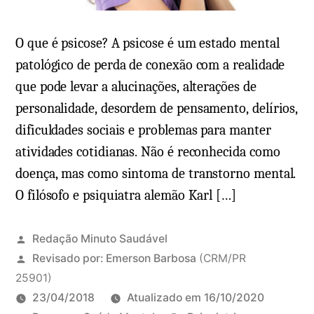
r
é
r
e
o
O que é psicose? A psicose é um estado mental
s
r
patológico de perda de conexão com a realidade
i
n
que pode levar a alucinações, alterações de
n
o
t
personalidade, desordem de pensamento, delírios,
t
o
dificuldades sociais e problemas para manter
u
m
atividades cotidianas. Não é reconhecida como
r
a
doença, mas como sintoma de transtorno mental.
n
s
O filósofo e psiquiatra alemão Karl […]
o
(
i
Redação Minuto Saudável
n
Revisado por:
Emerson Barbosa
(CRM/PR
f
25901)
a
23/04/2018
Atualizado em
16/10/2020