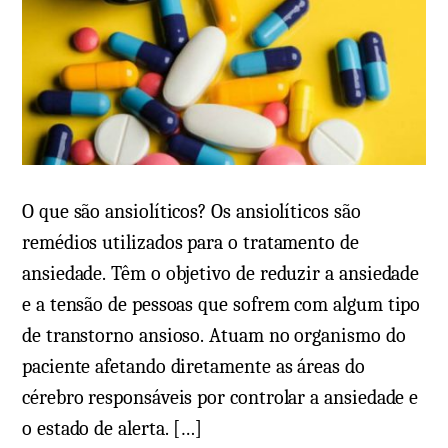
,
s
s
e
i
m
n
A
t
n
o
s
m
i
a
e
O que são ansiolíticos? Os ansiolíticos são
s
d
remédios utilizados para o tratamento de
,
a
ansiedade. Têm o objetivo de reduzir a ansiedade
t
d
e a tensão de pessoas que sofrem com algum tipo
r
e
de transtorno ansioso. Atuam no organismo do
a
G
paciente afetando diretamente as áreas do
t
e
cérebro responsáveis por controlar a ansiedade e
a
n
m
o estado de alerta. […]
e