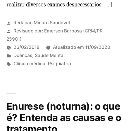
c
realizar diversos exames desnecessários. […]
u
u
e
r
é
Redação Minuto Saudável
a
,
Revisado por:
Emerson Barbosa
(CRM/PR
?
p
25901)
a
26/02/2018
Atualizado em
11/09/2020
r
P
Doenças
,
Saúde Mental
a
u
T
Clínica médica
,
Psiquiatria
q
b
a
9
u
l
g
c
e
i
s
o
s
c
:
m
e
Enurese (noturna): o que
a
e
r
d
n
é? Entenda as causas e o
v
o
t
tratamento
e
e
á