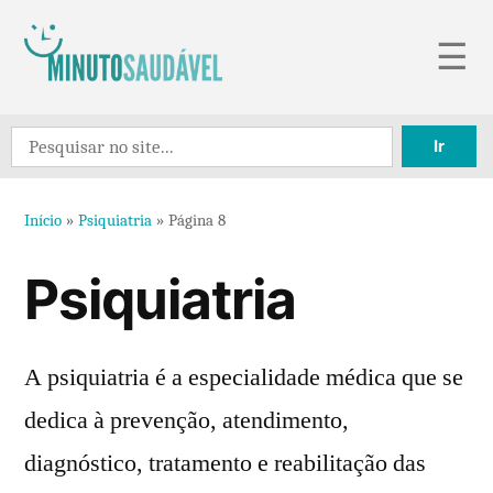
Pular
☰
para
o
Search
conteúdo
for:
Início
»
Psiquiatria
»
Página 8
Psiquiatria
A psiquiatria é a especialidade médica que se
dedica à prevenção, atendimento,
diagnóstico, tratamento e reabilitação das