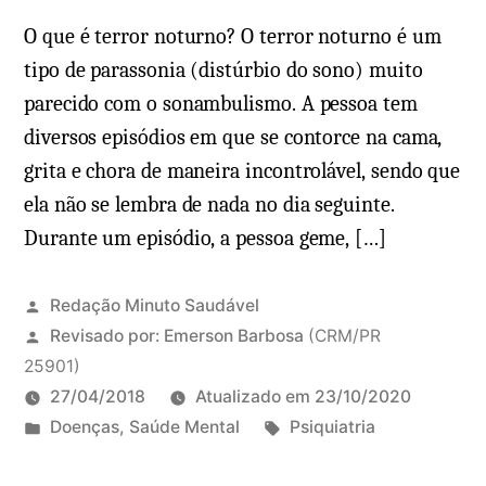
e
d
O que é terror noturno? O terror noturno é um
m
e
c
tipo de parassonia (distúrbio do sono) muito
H
u
parecido com o sonambulismo. A pessoa tem
u
r
n
diversos episódios em que se contorce na cama,
a
t
grita e chora de maneira incontrolável, sendo que
?
i
ela não se lembra de nada no dia seguinte.
n
Durante um episódio, a pessoa geme, […]
g
t
Redação Minuto Saudável
o
Revisado por:
Emerson Barbosa
(CRM/PR
n
25901)
:
27/04/2018
Atualizado em
23/10/2020
t
P
T
Doenças
,
Saúde Mental
Psiquiatria
e
u
a
2
m