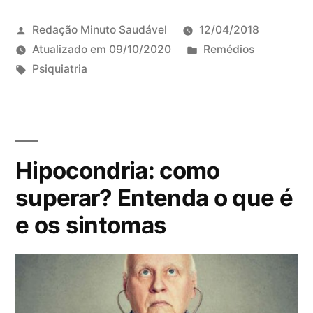
e
r
n
a
Redação Minuto Saudável
12/04/2018
t
l
P
Atualizado em
09/10/2020
Remédios
o
i
T
u
Psiquiatria
s
z
a
b
6
a
g
l
c
d
s
i
o
a
:
c
m
Hipocondria: como
(
a
e
T
d
n
superar? Entenda o que é
A
o
t
e os sintomas
G
e
á
)
m
r
:
i
o
o
q
s