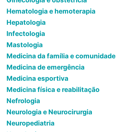
m
e
Hematologia e hemoterapia
u
n
Hepatologia
s
t
c
Infectologia
o
u
s
Mastologia
l
e
Medicina da família e comunidade
a
r
r
e
Medicina de emergência
,
m
Medicina esportiva
c
é
Medicina física e reabilitação
r
d
ô
i
Nefrologia
n
o
Neurologia e Neurocirurgia
i
s
Neuropediatria
c
a