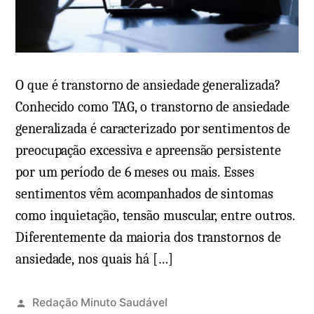
e
P
é
s
e
i
c
c
o
o
O que é transtorno de ansiedade generalizada?
m
s
Conhecido como TAG, o transtorno de ansiedade
o
e
generalizada é caracterizado por sentimentos de
t
:
preocupação excessiva e apreensão persistente
r
t
por um período de 6 meses ou mais. Esses
a
e
sentimentos vêm acompanhados de sintomas
t
m
como inquietação, tensão muscular, entre outros.
a
c
Diferentemente da maioria dos transtornos de
r
u
?
ansiedade, nos quais há […]
r
a
?
Redação Minuto Saudável