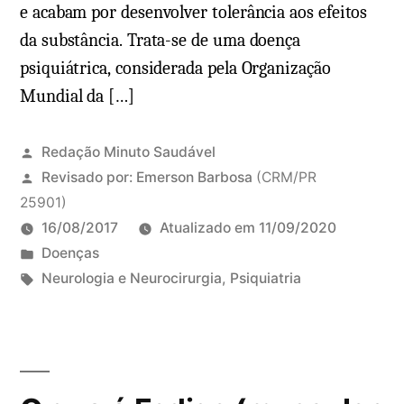
e acabam por desenvolver tolerância aos efeitos
t
t
da substância. Trata-se de uma doença
o
u
psiquiátrica, considerada pela Organização
m
r
Mundial da […]
a
n
s
a
)
Redação Minuto Saudável
:
Revisado por:
Emerson Barbosa
(CRM/PR
o
25901)
q
16/08/2017
Atualizado em
11/09/2020
u
P
Doenças
e
u
T
Neurologia e Neurocirurgia
,
Psiquiatria
é
b
a
3
?
l
g
2
E
i
s
c
n
c
:
o
t
a