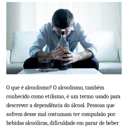
t
r
e
i
n
o
d
s
a
e
o
m
q
E
u
n
e
u
é
r
e
e
O que é alcoolismo? O alcoolismo, também
o
s
conhecido como etilismo, é um termo usado para
s
e
descrever a dependência do álcool. Pessoas que
s
(
sofrem desse mal costumam ter compulsão por
i
n
bebidas alcoólicas, dificuldade em parar de beber
n
o