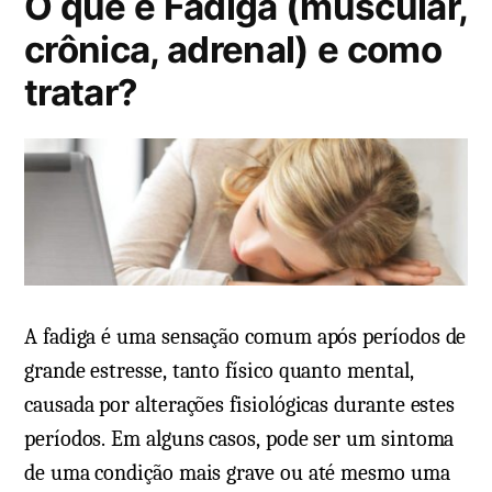
O que é Fadiga (muscular,
m
e
d
e
crônica, adrenal) e como
n
o
n
tratar?
d
e
t
a
m
á
a
r
s
i
c
o
a
s
u
e
s
m
a
A fadiga é uma sensação comum após períodos de
A
s
l
grande estresse, tanto físico quanto mental,
e
c
causada por alterações fisiológicas durante estes
o
o
períodos. Em alguns casos, pode ser um sintoma
t
o
de uma condição mais grave ou até mesmo uma
r
l