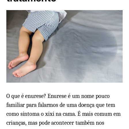
,
m
r
f
i
o
o
r
s
m
e
a
m
d
H
e
i
u
p
s
o
o
c
,
o
O que é enurese? Enurese é um nome pouco
n
n
familiar para falarmos de uma doença que tem
a
d
como sintoma o xixi na cama. É mais comum em
t
r
crianças, mas pode acontecer também nos
u
i