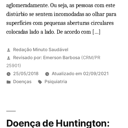
aglomeradamente. Ou seja, as pessoas com este
distúrbio se sentem incomodadas ao olhar para
superfícies com pequenas aberturas circulares
colocadas lado a lado. De acordo com […]
Redação Minuto Saudável
Revisado por:
Emerson Barbosa
(CRM/PR
25901)
25/05/2018
Atualizado em
02/09/2021
P
T
Doenças
Psiquiatria
u
a
1
b
g
c
l
s
o
i
:
m
Doença de Huntington:
c
e