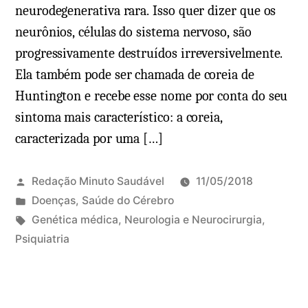
i
neurodegenerativa rara. Isso quer dizer que os
a
neurônios, células do sistema nervoso, são
:
progressivamente destruídos irreversivelmente.
o
Ela também pode ser chamada de coreia de
q
Huntington e recebe esse nome por conta do seu
u
sintoma mais característico: a coreia,
e
caracterizada por uma […]
é
,
c
Redação Minuto Saudável
11/05/2018
a
P
Doenças
,
Saúde do Cérebro
u
u
T
Genética médica
,
Neurologia e Neurocirurgia
,
s
b
a
Psiquiatria
3
a
l
g
c
s
i
s
o
,
c
:
m