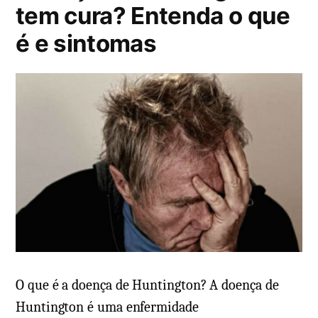
a
n
tem cura? Entenda o que
d
t
é e sintomas
o
á
e
r
m
i
o
e
m
T
r
i
p
o
f
o
O que é a doença de Huntington? A doença de
b
Huntington é uma enfermidade