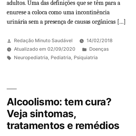
adultos. Uma das definições que se têm para a
r
a
enurese a coloca como uma incontinência
a
:
urinária sem a presença de causas orgânicas […]
i
c
s
o
m
Redação Minuto Saudável
14/02/2018
o
P
Atualizado em
02/09/2020
Doenças
s
T
u
Neuropediatria
,
Pediatria
,
Psiquiatria
u
a
b
1
p
g
l
2
e
s
i
c
r
:
c
o
Alcoolismo: tem cura?
a
a
m
r
d
e
Veja sintomas,
?
o
n
tratamentos e remédios
E
e
t
n
m
á