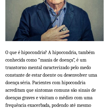
u
e
e
m
é
A
,
n
s
s
i
i
n
o
t
l
O que é hipocondria? A hipocondria, também
o
í
conhecida como “mania de doença”, é um
m
t
transtorno mental caracterizado pelo medo
a
i
constante de estar doente ou desenvolver uma
s
c
doença séria. Pacientes com hipocondria
,
o
acreditam que sintomas comuns são sinais de
t
:
doenças graves e visitam o médico com uma
e
o
frequência exacerbada, podendo até mesmo
m
q