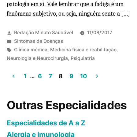
patologia em si. Vale lembrar que a fadiga é um
a
i
fenômeno subjetivo, ou seja, ninguém sente a […]
t
s
a
m
m
Redação Minuto Saudável
11/08/2017
o
e
P
Sintomas de Doenças
:
n
u
T
Clínica médica
,
Medicina física e reabilitação
,
t
t
b
a
Neurologia e Neurocirurgia
,
Psiquiatria
2
e
o
l
g
c
m
i
s
1
…
6
7
8
9
10
o
c
c
:
m
u
P
a
e
r
a
d
Outras Especialidades
n
a
o
g
t
?
e
á
V
i
Especialidades de A a Z
m
r
e
Alergia e imunologia
n
i
j