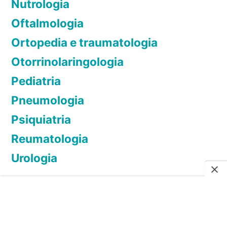
Nutrologia
,
Oftalmologia
a
d
Ortopedia e traumatologia
r
Otorrinolaringologia
e
Pediatria
n
a
Pneumologia
l
Psiquiatria
)
Reumatologia
e
c
Urologia
o
m
o
t
r