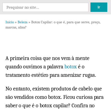
12
Search
comentários
for:
em
Início
»
Beleza
»
Botox Capilar: o que é, para que serve, preço,
Botox
marcas, alisa?
Capilar:
o
que
é,
A primeira coisa que nos vem à mente
para
que
quando ouvimos a palavra
botox
é o
serve,
tratamento estético para amenizar rugas.
preço,
marcas,
No entanto, existem produtos de cabelo que
alisa?
são vendidos como botox. Ficou curiosa para
saber o que é o botox capilar? Confira no