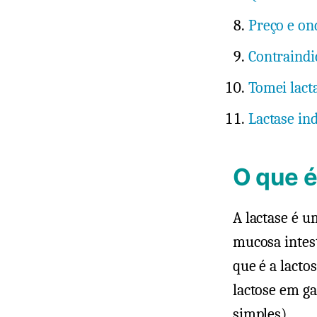
Preço e o
Contraindi
Tomei lact
Lactase ind
O que é
A lactase é u
mucosa intest
que é a lacto
lactose em ga
simples).