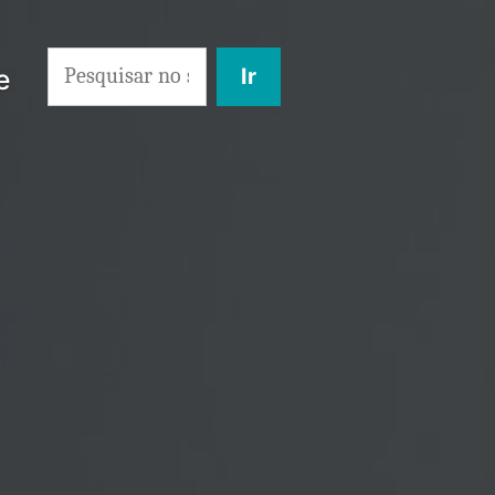
Search
e
for: