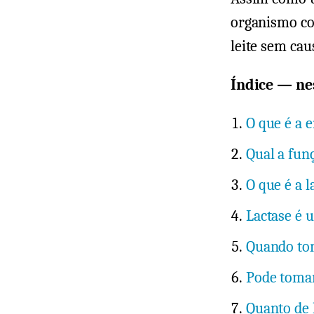
organismo co
leite sem cau
Índice — nes
O que é a 
Qual a fun
O que é a 
Lactase é 
Quando tom
Pode tomar
Quanto de 