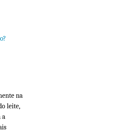
to?
mente na
o leite,
 a
is