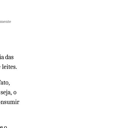
amente
ia das
 leites.
ato,
seja, o
consumir
e o