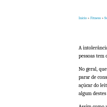
Início
»
Fitness
»
S
A intolerânc
pessoas tem c
No geral, que
parar de cons
açúcar do le
algum destes 
Assim como u