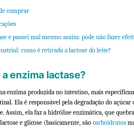
nde comprar
cações
ase e passei mal mesmo assim: pode não fazer efei
ustrial: como é retirada a lactose do leite?
 a enzima lactase?
ma enzima produzida no intestino, mais especifica
inal. Ela é responsável pela degradação do açúcar d
se. Assim, ela faz a hidrólise enzimática, que quebra
lactose e glicose (basicamente, são
carboidratos
ma