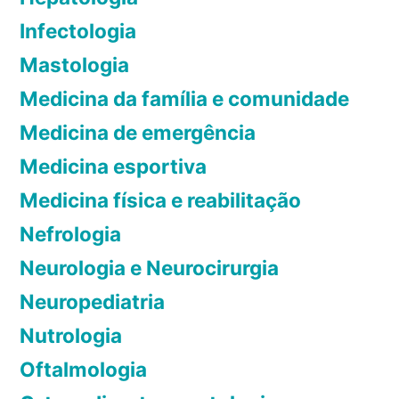
e
f
Infectologia
l
í
Mastologia
n
s
o
Medicina da família e comunidade
i
S
c
Medicina de emergência
U
o
Medicina esportiva
S
p
Medicina física e reabilitação
o
d
Nefrologia
e
Neurologia e Neurocirurgia
p
Neuropediatria
r
e
Nutrologia
v
Oftalmologia
e
n