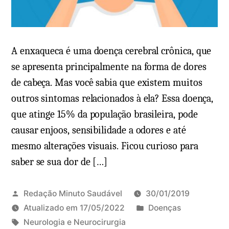
i
l
m
z
e
h
r
e
A enxaqueca é uma doença cerebral crônica, que
,
i
se apresenta principalmente na forma de dores
l
m
de cabeça. Mas você sabia que existem muitos
ú
e
outros sintomas relacionados à ela? Essa doença,
p
r
que atinge 15% da população brasileira, pode
u
:
causar enjoos, sensibilidade a odores e até
s
t
mesmo alterações visuais. Ficou curioso para
e
e
saber se sua dor de […]
f
m
i
c
b
u
Redação Minuto Saudável
30/01/2019
r
r
P
Atualizado em
17/05/2022
Doenças
o
a
T
u
Neurologia e Neurocirurgia