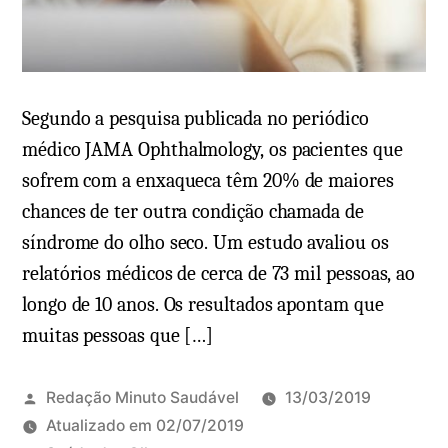
i
o
e
m
M
Segundo a pesquisa publicada no periódico
e
médico JAMA Ophthalmology, os pacientes que
n
sofrem com a enxaqueca têm 20% de maiores
i
chances de ter outra condição chamada de
n
síndrome do olho seco. Um estudo avaliou os
g
relatórios médicos de cerca de 73 mil pessoas, ao
i
longo de 10 anos. Os resultados apontam que
t
muitas pessoas que […]
e
b
a
Redação Minuto Saudável
13/03/2019
c
Atualizado em
02/07/2019