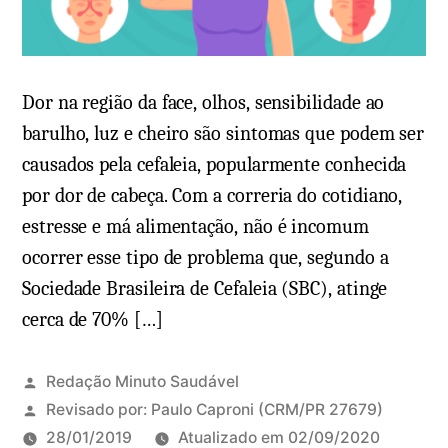
t
n
o
x
s
a
,
q
Dor na região da face, olhos, sensibilidade ao
s
u
barulho, luz e cheiro são sintomas que podem ser
i
e
causados pela cefaleia, popularmente conhecida
n
c
por dor de cabeça. Com a correria do cotidiano,
t
a
estresse e má alimentação, não é incomum
o
(
ocorrer esse tipo de problema que, segundo a
m
c
Sociedade Brasileira de Cefaleia (SBC), atinge
a
r
cerca de 70% […]
s
ô
,
n
f
i
Redação Minuto Saudável
a
c
Revisado por:
Paulo Caproni
(CRM/PR 27679)
s
a
28/01/2019
Atualizado em
02/09/2020