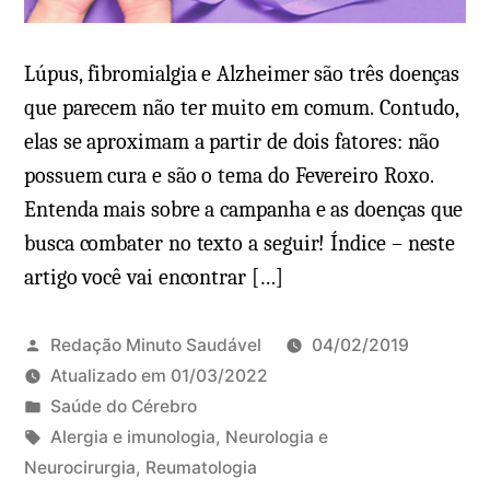
n
f
t
u
o
l
Lúpus, fibromialgia e Alzheimer são três doenças
m
n
que parecem não ter muito em comum. Contudo,
a
e
elas se aproximam a partir de dois fatores: não
s
s
possuem cura e são o tema do Fevereiro Roxo.
.
s
Entenda mais sobre a campanha e as doenças que
T
(
busca combater no texto a seguir! Índice – neste
e
a
artigo você vai encontrar […]
m
t
c
e
u
n
Redação Minuto Saudável
04/02/2019
r
ç
Atualizado em
01/03/2022
a
ã
P
Saúde do Cérebro
?
o
u
T
Alergia e imunologia
,
Neurologia e
p
b
a
Neurocirurgia
,
Reumatologia
D