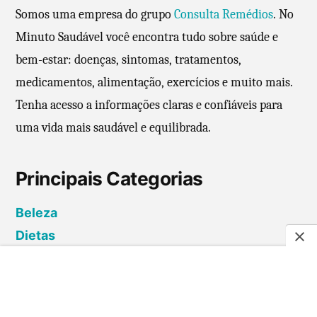
Somos uma empresa do grupo
Consulta Remédios
. No
o
Minuto Saudável você encontra tudo sobre saúde e
r
bem-estar: doenças, sintomas, tratamentos,
a
r
medicamentos, alimentação, exercícios e muito mais.
m
Tenha acesso a informações claras e confiáveis para
e
uma vida mais saudável e equilibrada.
m
ó
Principais Categorias
r
i
Beleza
a
Dietas
Doenças
Emagrecimento Saudável
Gravidez