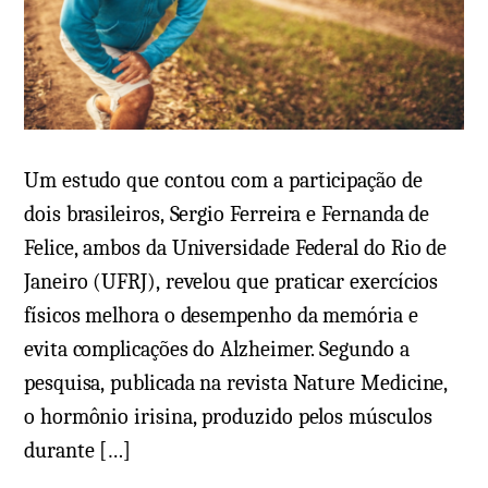
s
r
a
i
s
o
e
e
f
m
a
E
Um estudo que contou com a participação de
t
s
dois brasileiros, Sergio Ferreira e Fernanda de
o
c
Felice, ambos da Universidade Federal do Rio de
r
l
Janeiro (UFRJ), revelou que praticar exercícios
e
e
físicos melhora o desempenho da memória e
s
r
evita complicações do Alzheimer. Segundo a
d
o
pesquisa, publicada na revista Nature Medicine,
e
s
o hormônio irisina, produzido pelos músculos
r
e
i
durante […]
m
s
ú