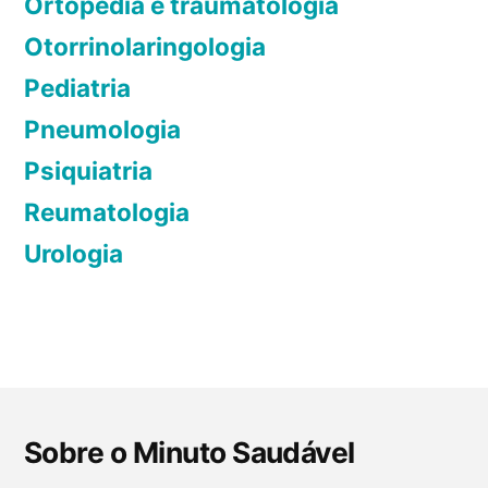
Ortopedia e traumatologia
i
Otorrinolaringologia
r
Pediatria
A
l
Pneumologia
z
Psiquiatria
h
Reumatologia
e
i
Urologia
m
e
r
e
m
e
Sobre o Minuto Saudável
l
h