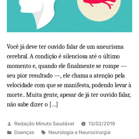
S
r
i
i
n
o
t
e
o
m
m
E
Você já deve ter ouvido falar de um aneurisma
a
n
cerebral. A condição é silenciosa até o último
s
x
momento e, quando ele finalmente se rompe —
,
a
seu pior resultado —, ele chama a atenção pela
t
q
velocidade com que se manifesta, podendo levar à
r
u
morte.. Muita gente, apesar de já ter ouvido falar,
a
e
não sabe dizer o […]
n
c
s
a
m
e
Redação Minuto Saudável
13/02/2019
i
o
P
T
Doenças
Neurologia e Neurocirurgia