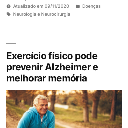
o
a
P
Atualizado em
09/11/2020
Doenças
e
b
T
u
Neurologia e Neurocirurgia
+
e
a
b
D
ç
g
l
e
a
s
i
i
)
:
c
x
Exercício físico pode
:
a
e
t
d
u
prevenir Alzheimer e
i
o
m
melhorar memória
p
e
c
o
m
o
s
m
,
e
c
n
a
t
u
á