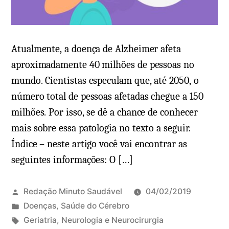
q
e
u
m
e
F
s
e
Atualmente, a doença de Alzheimer afeta
e
v
aproximadamente 40 milhões de pessoas no
r
e
mundo. Cientistas especulam que, até 2050, o
v
r
número total de pessoas afetadas chegue a 150
e
e
milhões. Por isso, se dê a chance de conhecer
e
i
mais sobre essa patologia no texto a seguir.
t
r
Índice – neste artigo você vai encontrar as
i
o
seguintes informações: O […]
p
r
o
o
s
x
Redação Minuto Saudável
04/02/2019
o
P
Doenças
,
Saúde do Cérebro
:
u
T
Geriatria
,
Neurologia e Neurocirurgia