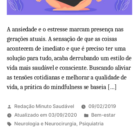
s
n
t
e
r
u
a
r
A ansiedade e o estresse marcam presença nas
q
i
gerações atuais. A sensação de que as coisas
u
s
acontecem de imediato e que é preciso ter uma
e
m
solução para tudo, acaba derrubando um estilo de
p
a
vida mais saudável e consciente. Buscando aliviar
o
c
as tensões cotidianas e melhorar a qualidade de
d
e
vida, a prática do mindfulness se baseia […]
e
r
h
e
a
b
Redação Minuto Saudável
09/02/2019
v
r
P
Atualizado em
03/09/2020
Bem-estar
e
a
T
u
Neurologia e Neurocirurgia
,
Psiquiatria
r
l
a
b
1