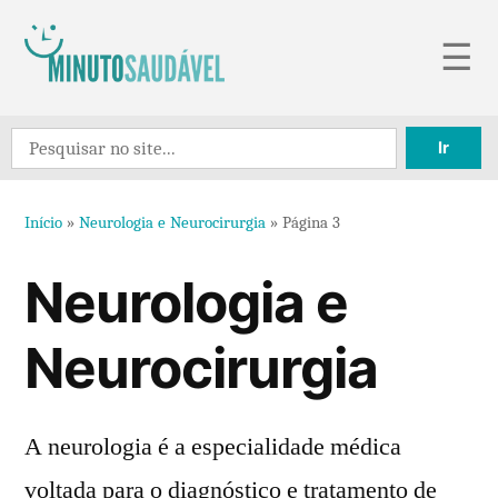
Pular
☰
para
o
Search
conteúdo
for:
Início
»
Neurologia e Neurocirurgia
»
Página 3
Neurologia e
Neurocirurgia
A neurologia é a especialidade médica
voltada para o diagnóstico e tratamento de