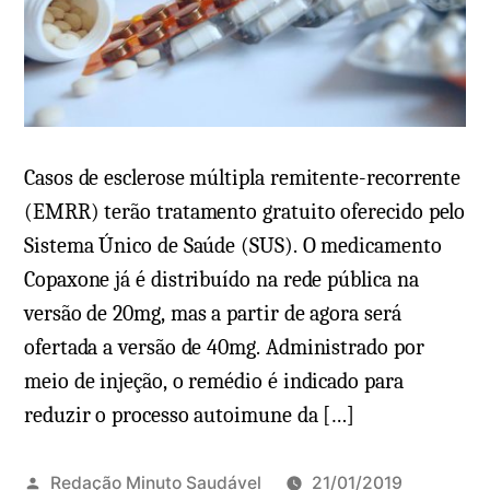
,
m
s
C
i
e
n
f
t
a
o
l
Casos de esclerose múltipla remitente-recorrente
m
e
(EMRR) terão tratamento gratuito oferecido pelo
a
i
Sistema Único de Saúde (SUS). O medicamento
s
a
Copaxone já é distribuído na rede pública na
,
(
versão de 20mg, mas a partir de agora será
r
d
ofertada a versão de 40mg. Administrado por
e
o
meio de injeção, o remédio é indicado para
m
r
reduzir o processo autoimune da […]
é
d
d
e
i
c
Redação Minuto Saudável
21/01/2019