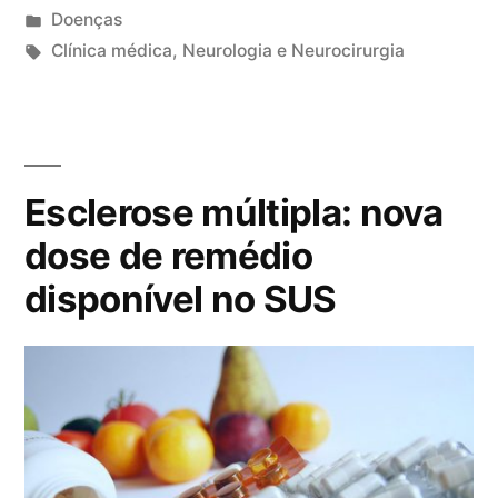
e
,
P
Doenças
s
c
u
T
Clínica médica
,
Neurologia e Neurocirurgia
o
b
a
2
m
l
g
0
a
i
s
c
u
c
:
o
Esclerose múltipla: nova
r
a
m
a
d
e
dose de remédio
)
o
n
disponível no SUS
:
e
t
c
m
á
a
r
u
i
s
o
a
s
s
e