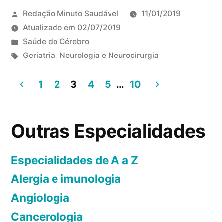
c
l
Redação Minuto Saudável
11/01/2019
o
t
Atualizado em
02/07/2019
i
P
Saúde do Cérebro
p
u
T
Geriatria
,
Neurologia e Neurocirurgia
l
b
a
D
a
l
g
1
2
3
4
5
…
10
e
:
i
s
i
P
n
c
:
x
a
o
a
Outras Especialidades
e
v
d
g
u
a
o
m
i
Especialidades de A a Z
d
e
c
o
Alergia e imunologia
n
m
o
s
m
Angiologia
a
e
e
Cancerologia
ç
d
n