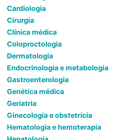
e
Cardiologia
ã
t
r
á
Cirurgia
o
e
r
Clínica médica
m
d
i
é
Coloproctologia
o
e
d
e
Dermatologia
p
i
m
Endocrinologia e metabologia
o
o
E
d
Gastroenterologia
x
s
i
e
Genética médica
t
s
r
Geriatria
p
c
s
o
í
Ginecologia e obstetrícia
n
c
Hematologia e hemoterapia
í
i
v
Hepatologia
o