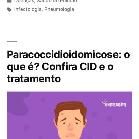
P
Doenças
,
Saúde do Pulmão
c
b
u
T
Infectologia
,
Pneumologia
a
r
b
a
5
u
a
l
g
c
s
l
i
s
o
a
,
c
:
m
p
Paracoccidioidomicose: o
a
e
u
d
n
que é? Confira CID e o
l
o
t
tratamento
m
e
á
o
m
r
n
i
a
o
r
s
,
e
e
m
m