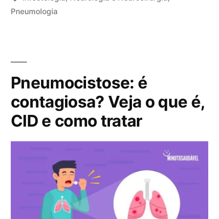
l
a
b
Pneumologia
1
i
g
l
2
o
s
i
c
n
:
c
o
a
a
m
r
Pneumocistose: é
d
e
,
o
n
contagiosa? Veja o que é,
p
e
t
CID e como tratar
u
m
á
l
r
m
i
o
o
n
s
a
e
r
m
)
C