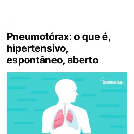
o
a
b
1
m
n
g
l
c
a
t
s
i
o
s
a
:
c
m
Pneumotórax: o que é,
g
a
e
i
d
n
hipertensivo,
o
o
t
espontâneo, aberto
s
e
á
a
m
r
?
i
V
o
e
e
j
m
a
P
o
a
q
r