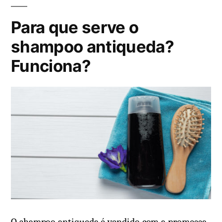
c
:
Para que serve o
a
d
shampoo antiqueda?
o
Funciona?
e
m