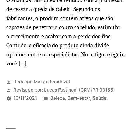
O shampoo antiqueda é vendido com a promessa
de cessar a queda de cabelo. Segundo os
fabricantes, o produto contém ativos que são
capazes de penetrar o couro cabeludo, estimular
o crescimento e acabar com a perda dos fios.
Contudo, a eficácia do produto ainda divide
opiniões entre os especialistas. No artigo a seguir,
você […]
Redação Minuto Saudável
Revisado por:
Lucas Fustinoni
(CRM/PR 30155)
P
10/11/2021
Beleza
,
Bem-estar
,
Saúde
u
b
l
i