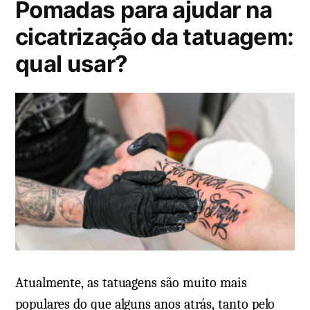
Pomadas para ajudar na
a
d
cicatrização da tatuagem:
o
qual usar?
e
m
Atualmente, as tatuagens são muito mais
populares do que alguns anos atrás, tanto pelo