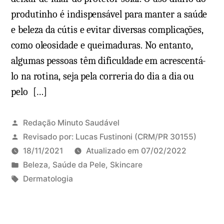
produtinho é indispensável para manter a saúde
e beleza da cútis e evitar diversas complicações,
como oleosidade e queimaduras. No entanto,
algumas pessoas têm dificuldade em acrescentá-
lo na rotina, seja pela correria do dia a dia ou
pelo […]
Redação Minuto Saudável
Revisado por:
Lucas Fustinoni
(CRM/PR 30155)
18/11/2021
Atualizado em
07/02/2022
P
Beleza
,
Saúde da Pele
,
Skincare
u
T
Dermatologia
b
a
l
g
i
s