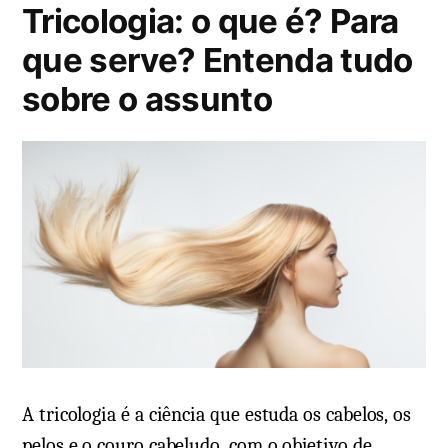
Tricologia: o que é? Para
a
d
que serve? Entenda tudo
o
sobre o assunto
e
m
A tricologia é a ciência que estuda os cabelos, os
pelos e o couro cabeludo, com o objetivo de