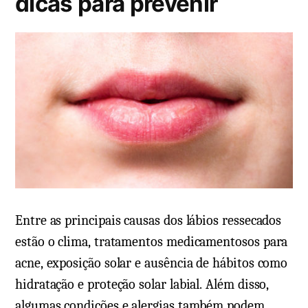
dicas para prevenir
e
m
Entre as principais causas dos lábios ressecados
estão o clima, tratamentos medicamentosos para
acne, exposição solar e ausência de hábitos como
hidratação e proteção solar labial. Além disso,
algumas condições e alergias também podem