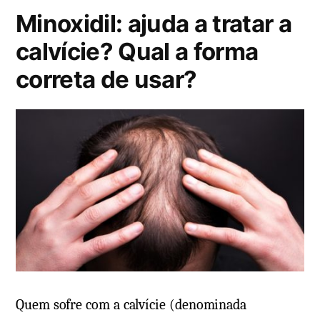
Minoxidil: ajuda a tratar a
c
a
calvície? Qual a forma
d
correta de usar?
o
e
m
Quem sofre com a calvície (denominada