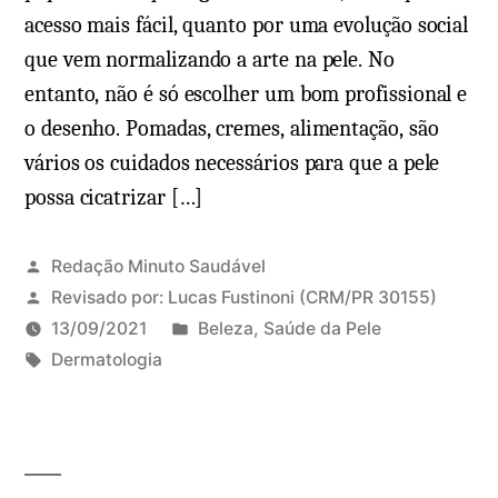
acesso mais fácil, quanto por uma evolução social
que vem normalizando a arte na pele. No
entanto, não é só escolher um bom profissional e
o desenho. Pomadas, cremes, alimentação, são
vários os cuidados necessários para que a pele
possa cicatrizar […]
Redação Minuto Saudável
Revisado por:
Lucas Fustinoni
(CRM/PR 30155)
P
13/09/2021
Beleza
,
Saúde da Pele
T
u
Dermatologia
a
b
g
l
s
i
:
c