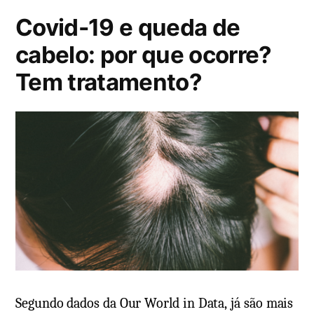
i
Covid-19 e queda de
c
a
cabelo: por que ocorre?
d
Tem tratamento?
o
e
m
Segundo dados da Our World in Data, já são mais