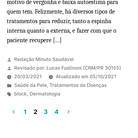
motivo de vergonha e baixa autoestima para
quem tem. Felizmente, há diversos tipos de
tratamentos para reduzir, tanto a espinha
interna quanto a externa, e fazer com que o
paciente recupere […]
Redação Minuto Saudável
Revisado por:
Lucas Fustinoni
(CRM/PR 30155)
20/03/2021
Atualizado em
05/10/2021
P
Saúde da Pele
,
Tratamentos de Doenças
u
T
block
,
Dermatologia
b
a
l
g
1
2
3
4
i
s
P
c
:
a
a