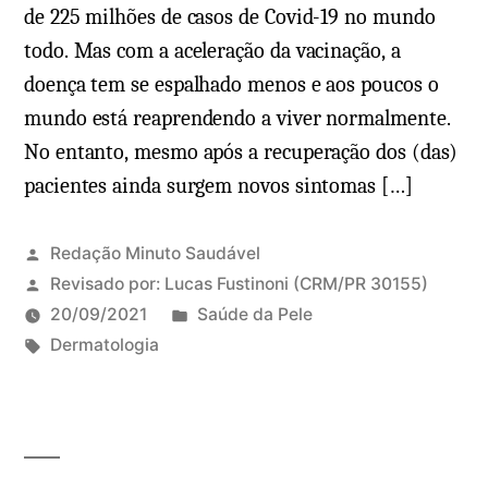
de 225 milhões de casos de Covid-19 no mundo
todo. Mas com a aceleração da vacinação, a
doença tem se espalhado menos e aos poucos o
mundo está reaprendendo a viver normalmente.
No entanto, mesmo após a recuperação dos (das)
pacientes ainda surgem novos sintomas […]
Redação Minuto Saudável
Revisado por:
Lucas Fustinoni
(CRM/PR 30155)
P
20/09/2021
Saúde da Pele
T
u
Dermatologia
a
b
g
l
s
i
:
c