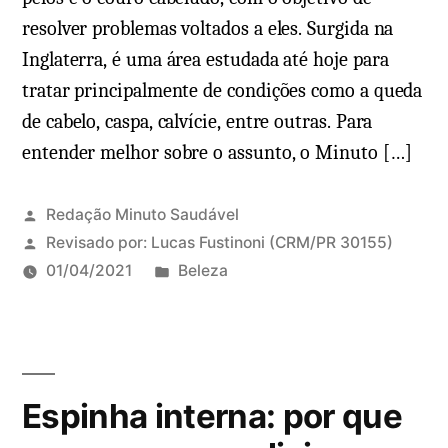
resolver problemas voltados a eles. Surgida na
Inglaterra, é uma área estudada até hoje para
tratar principalmente de condições como a queda
de cabelo, caspa, calvície, entre outras. Para
entender melhor sobre o assunto, o Minuto […]
Redação Minuto Saudável
Revisado por:
Lucas Fustinoni
(CRM/PR 30155)
P
01/04/2021
Beleza
u
b
l
i
Espinha interna: por que
c
a