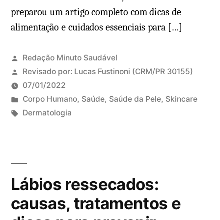
preparou um artigo completo com dicas de
alimentação e cuidados essenciais para […]
Redação Minuto Saudável
Revisado por:
Lucas Fustinoni
(CRM/PR 30155)
07/01/2022
P
Corpo Humano
,
Saúde
,
Saúde da Pele
,
Skincare
u
T
Dermatologia
b
a
l
g
i
s
c
:
Lábios ressecados:
a
d
causas, tratamentos e
o