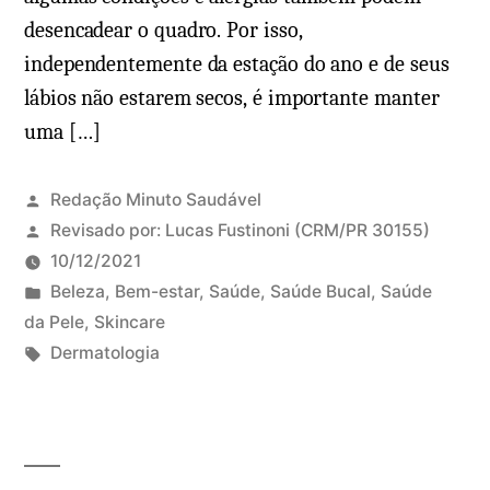
desencadear o quadro. Por isso,
independentemente da estação do ano e de seus
lábios não estarem secos, é importante manter
uma […]
Redação Minuto Saudável
Revisado por:
Lucas Fustinoni
(CRM/PR 30155)
10/12/2021
P
Beleza
,
Bem-estar
,
Saúde
,
Saúde Bucal
,
Saúde
u
da Pele
,
Skincare
b
T
Dermatologia
l
a
i
g
c
s
a
: