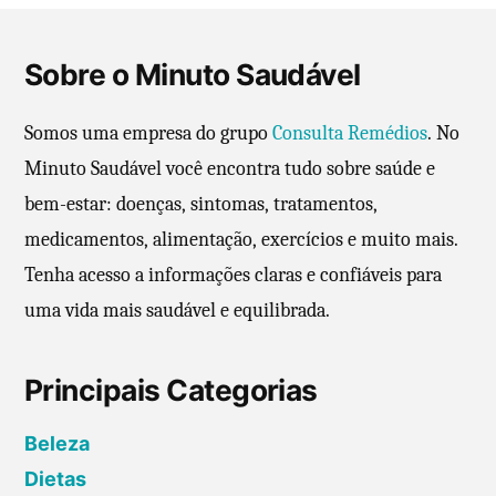
d
g
o
Sobre o Minuto Saudável
i
e
n
m
Somos uma empresa do grupo
Consulta Remédios
. No
a
Minuto Saudável você encontra tudo sobre saúde e
ç
bem-estar: doenças, sintomas, tratamentos,
medicamentos, alimentação, exercícios e muito mais.
ã
Tenha acesso a informações claras e confiáveis para
o
uma vida mais saudável e equilibrada.
d
e
Principais Categorias
p
Beleza
o
Dietas