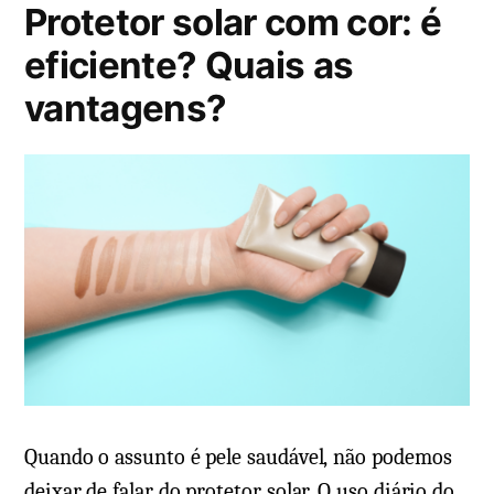
Protetor solar com cor: é
d
o
eficiente? Quais as
e
vantagens?
m
Quando o assunto é pele saudável, não podemos
deixar de falar do protetor solar. O uso diário do