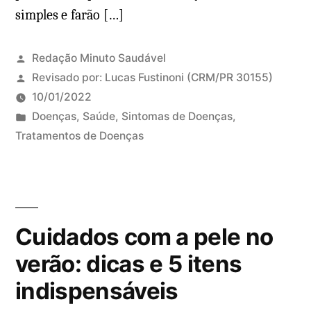
simples e farão […]
Redação Minuto Saudável
Revisado por:
Lucas Fustinoni
(CRM/PR 30155)
10/01/2022
P
Doenças
,
Saúde
,
Sintomas de Doenças
,
u
Tratamentos de Doenças
b
l
i
c
Cuidados com a pele no
a
d
verão: dicas e 5 itens
o
indispensáveis
e
m