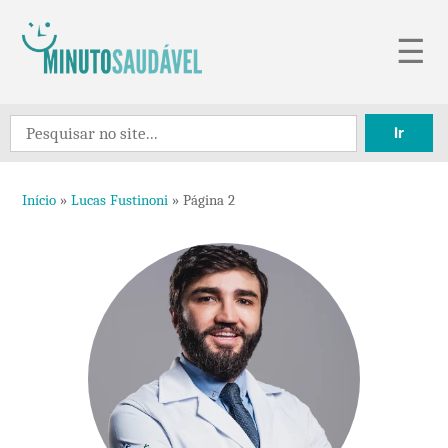
Pular
☰
para
o
Search
conteúdo
for:
Início
»
Lucas Fustinoni
»
Página 2