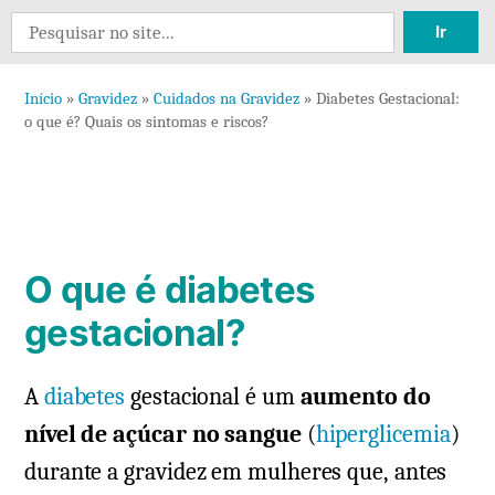
10
Search
comentários
for:
em
Início
»
Gravidez
»
Cuidados na Gravidez
»
Diabetes Gestacional:
Diabetes
o que é? Quais os sintomas e riscos?
Gestacional:
o
que
é?
Quais
O que é diabetes
os
sintomas
gestacional?
e
riscos?
A
diabetes
gestacional é um
aumento do
nível de açúcar no sangue
(
hiperglicemia
)
durante a gravidez em mulheres que, antes