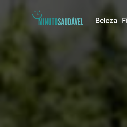
Pular
para
Beleza
F
o
conteúdo