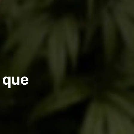
 que
83
comentários