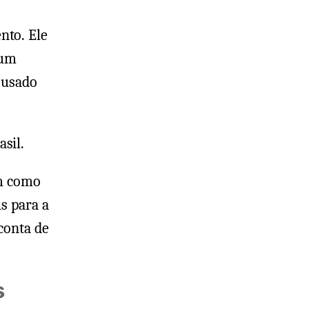
nto. Ele
 um
 usado
sil.
im como
s para a
conta de
s