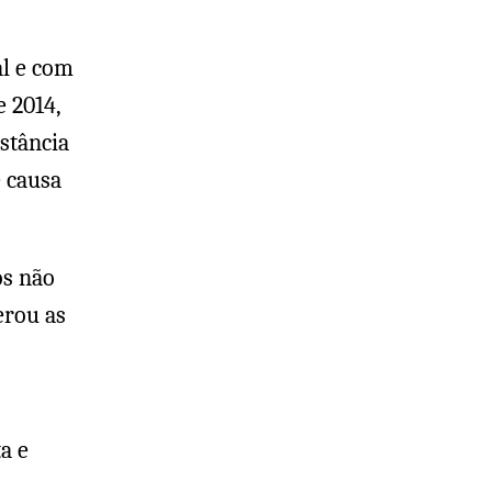
al e com
e 2014,
stância
e causa
os não
erou as
a e