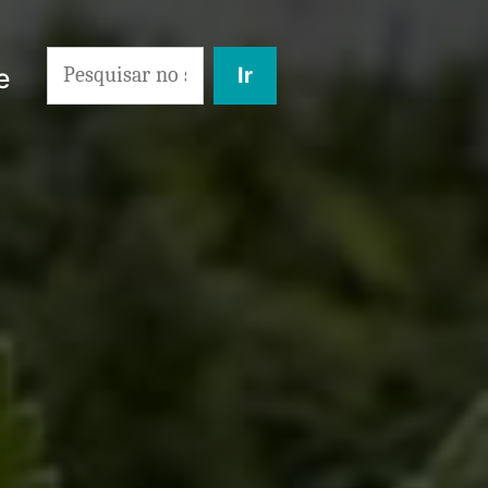
Search
e
for: