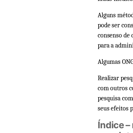
Alguns métod
pode ser con
consenso de q
para a admin
Algumas ONGs
Realizar pesq
com outros co
pesquisa com 
seus efeitos 
Índice –