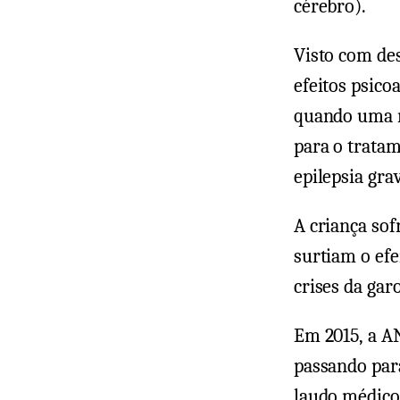
cérebro).
Visto com des
efeitos psico
quando uma mã
para o tratam
epilepsia gra
A criança so
surtiam o efe
crises da garo
Em 2015, a AN
passando para
laudo médico