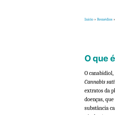
Início
»
Remédios
O que é
O canabidiol,
Cannabis sat
extratos da 
doenças, que
substância c