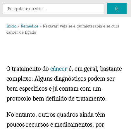
Deixe
Search
um
for:
comentário
Início
»
Remédios
»
Nexavar: veja se é quimioterapia e se cura
em
câncer de fígado
Nexavar:
veja
se
é
O tratamento do
câncer
é, em geral, bastante
quimioterapia
e
complexo. Alguns diagnósticos podem ser
se
bem específicos e já contam com um
cura
protocolo bem definido de tratamento.
câncer
de
No entanto, outros quadros ainda têm
fígado
poucos recursos e medicamentos, por