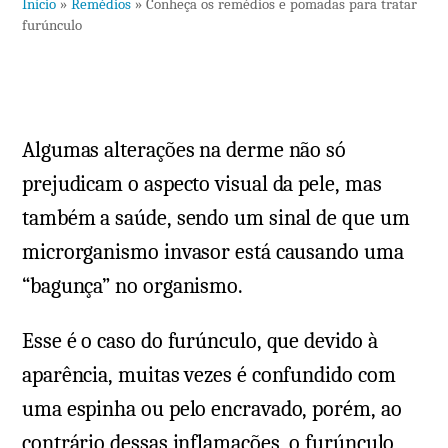
Início
»
Remédios
»
Conheça os remédios e pomadas para tratar
Conh
furúnculo
os
remé
e
pom
Algumas alterações na derme não só
para
trata
prejudicam o aspecto visual da pele, mas
furú
também a saúde, sendo um sinal de que um
microrganismo invasor está causando uma
“bagunça” no organismo.
Esse é o caso do furúnculo, que devido à
aparência, muitas vezes é confundido com
uma espinha ou pelo encravado, porém, ao
contrário dessas inflamações, o furúnculo