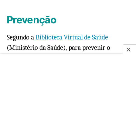
Prevenção
Segundo a
Biblioteca Virtual de Saúde
(Ministério da Saúde), para prevenir o
aparecimento de furúnculos é necessário
seguir algumas medidas de precaução. As
principais são:
Manter as mãos sempre limpas, bem
como as unhas cortadas e higienizadas;
Não tocar, coçar ou espremer para não
correr o risco de espalhar a bactéria;