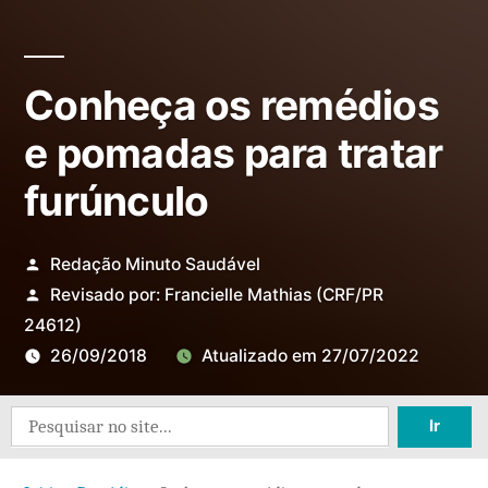
Conheça os remédios
e pomadas para tratar
furúnculo
Redação Minuto Saudável
Revisado por:
Francielle Mathias
(CRF/PR
24612)
26/09/2018
Atualizado em
27/07/2022
3
Search
come
for:
em