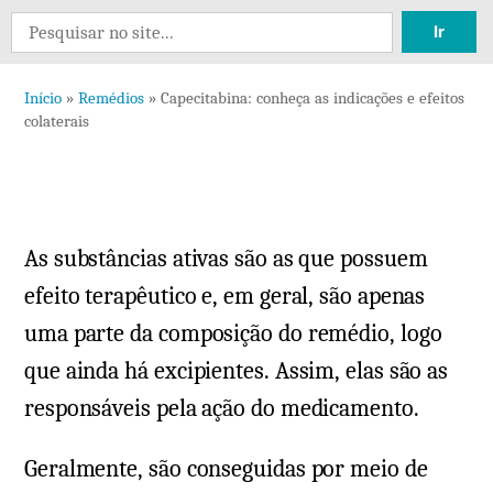
Deixe
Search
um
for:
comen
Início
»
Remédios
»
Capecitabina: conheça as indicações e efeitos
em
colaterais
Capec
conhe
as
indic
As substâncias ativas são as que possuem
e
efeito
efeito terapêutico e, em geral, são apenas
colate
uma parte da composição do remédio, logo
que ainda há excipientes. Assim, elas são as
responsáveis pela ação do medicamento.
Geralmente, são conseguidas por meio de