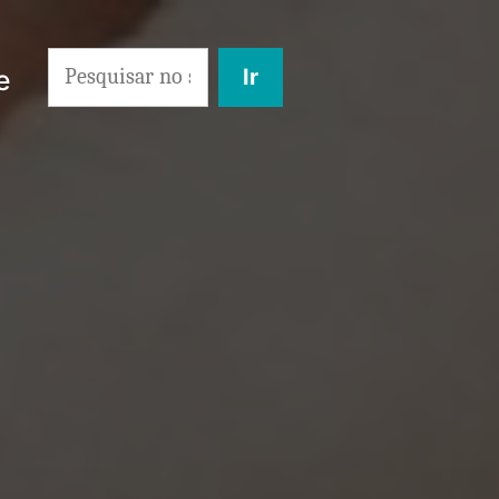
Search
e
for: