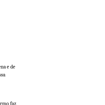
o
o
na e de
ssa
ermo faz