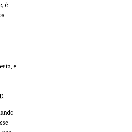
, é
os
esta, é
D.
quando
Esse