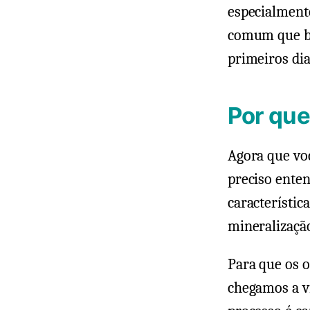
especialmente
comum que be
primeiros dia
Por que
Agora que voc
preciso ente
característic
mineralização
Para que os o
chegamos a vi