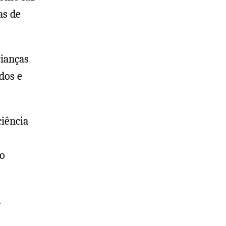
as de
rianças
dos e
ciência
 o
a