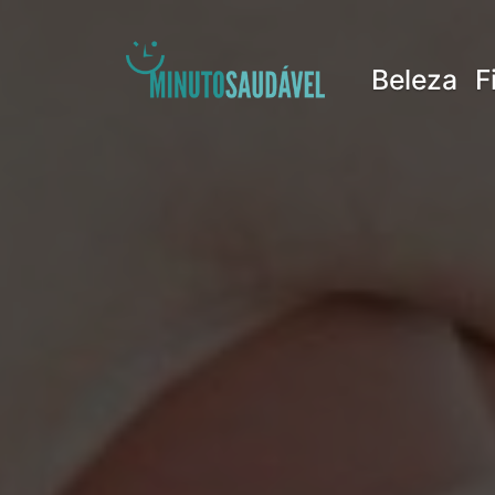
Pular
para
Beleza
F
o
conteúdo