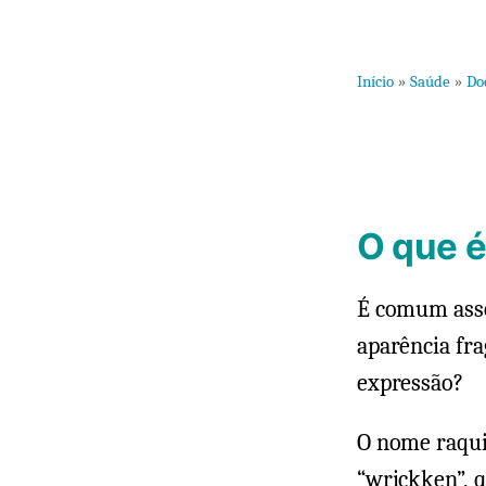
Início
»
Saúde
»
Do
O que é
É comum asso
aparência fr
expressão?
O nome raqui
“wrickken”, q