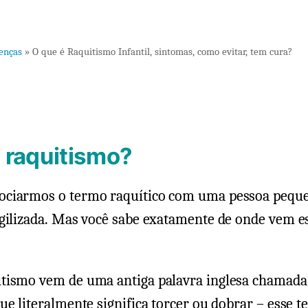
um
comentári
em
enças
»
O que é Raquitismo Infantil, sintomas, como evitar, tem cura?
O
que
é
Raquitism
Infantil,
 raquitismo?
sintomas,
como
ciarmos o termo raquítico com uma pessoa peque
evitar,
agilizada. Mas você sabe exatamente de onde vem e
tem
cura?
tismo vem de uma antiga palavra inglesa chamada
ue literalmente significa torcer ou dobrar – esse t