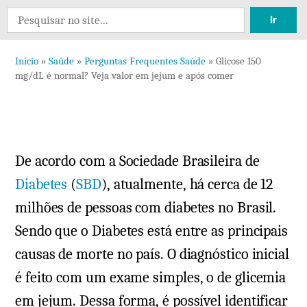
12
Search
comen
for:
em
Início
»
Saúde
»
Perguntas Frequentes Saúde
»
Glicose 150
Glico
mg/dL é normal? Veja valor em jejum e após comer
150
mg/d
é
norma
De acordo com a Sociedade Brasileira de
Veja
valor
Diabetes
(
SBD
), atualmente, há cerca de 12
em
milhões de pessoas com diabetes no Brasil.
jejum
Sendo que o Diabetes está entre as principais
e
causas de morte no país. O diagnóstico inicial
após
é feito com um exame simples, o de glicemia
come
em jejum. Dessa forma, é possível identificar