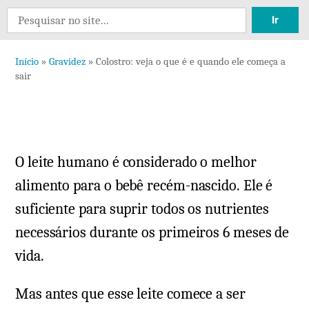
Deixe
Search
um
for:
comentário
Início
»
Gravidez
»
Colostro: veja o que é e quando ele começa a
em
sair
Colostro:
veja
o
que
O leite humano é considerado o melhor
é
e
alimento para o bebê recém-nascido. Ele é
quando
suficiente para suprir todos os nutrientes
ele
necessários durante os primeiros 6 meses de
começa
vida.
a
sair
Mas antes que esse leite comece a ser