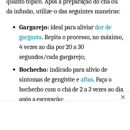
quanto tópico. Após a preparação do chá ou
da infusão, utilize-o das seguintes maneiras:
Gargarejo:
ideal para aliviar
dor de
garganta
. Repita o processo, no máximo,
4 vezes ao dia por 20 a 30
segundos/cada gargarejo;
Bochecho:
indicado para alívio de
sintomas de gengivite e
aftas
. Faça o
bochecho com o chá de 2 a 3 vezes ao dia
após a escovação;
Na pele:
umedeça um algodão ou gaze
com o chá frio e passe levemente sobre