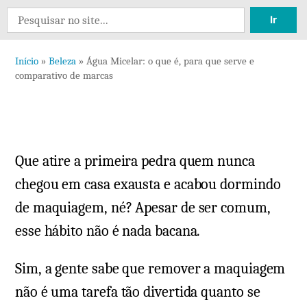
6
Search
comentários
for:
em
Início
»
Beleza
»
Água Micelar: o que é, para que serve e
Água
comparativo de marcas
Micelar:
o
que
é,
Que atire a primeira pedra quem nunca
para
que
chegou em casa exausta e acabou dormindo
serve
de maquiagem, né? Apesar de ser comum,
e
esse hábito não é nada bacana.
comparativo
de
Sim, a gente sabe que remover a maquiagem
marcas
não é uma tarefa tão divertida quanto se