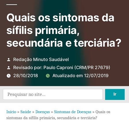
Quais os sintomas da
sífilis primária,
secundária e terciária?
Redação Minuto Saudável
Revisado por:
Paulo Caproni
(CRM/PR 27679)
28/10/2018
Atualizado em
12/07/2019
1
Search
comen
for:
em
Início
»
Saúde
»
Doenças
»
Sintomas de Doenças
»
Quais os
Quais
sintomas da sífilis primária, secundária e terciária?
os