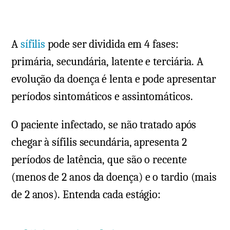
sinto
da
sífilis
A
sífilis
pode ser dividida em 4 fases:
primár
secun
primária, secundária, latente e terciária. A
e
evolução da doença é lenta e pode apresentar
terciá
períodos sintomáticos e assintomáticos.
O paciente infectado, se não tratado após
chegar à sífilis secundária, apresenta 2
períodos de latência, que são o recente
(menos de 2 anos da doença) e o tardio (mais
de 2 anos). Entenda cada estágio: