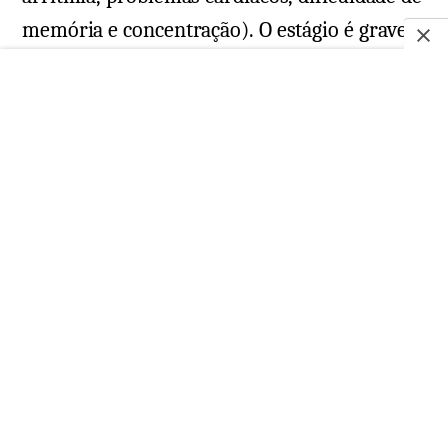
memória e concentração). O estágio é grave e
pode levar à morte, quando não tratado.
Além dos sinais no corpo, geralmente após
longos anos sem tratamento (entre 10 e 30
anos), a fase terciária pode ser acompanhada
de:
Náuseas e vômitos;
Rigidez do pescoço, com dificuldade
para movimentar a cabeça;
Convulsões;
Perda auditiva;