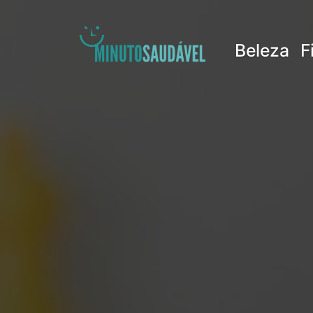
Pular
para
Beleza
F
o
conteúdo