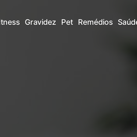
itness
Gravidez
Pet
Remédios
Saúd