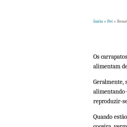
Início
»
Pet
»
Reméd
Os carrapatos
alimentam de
Geralmente, 
alimentando-
reproduzir-s
Quando estão
coceira, verm