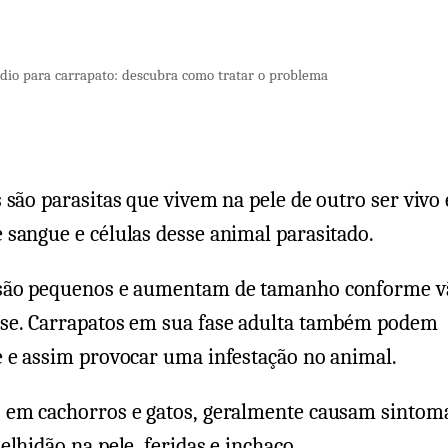
um
comentári
em
io para carrapato: descubra como tratar o problema
Remédio
para
carrapato:
descubra
 são parasitas que vivem na pele de outro ser vivo 
como
 sangue e células desse animal parasitado.
tratar
o
são pequenos e aumentam de tamanho conforme v
problema
se. Carrapatos em sua fase adulta também podem
e e assim provocar uma infestação no animal.
 em cachorros e gatos, geralmente causam sinto
elhidão na pele, feridas e inchaço.