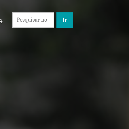
Search
e
for: