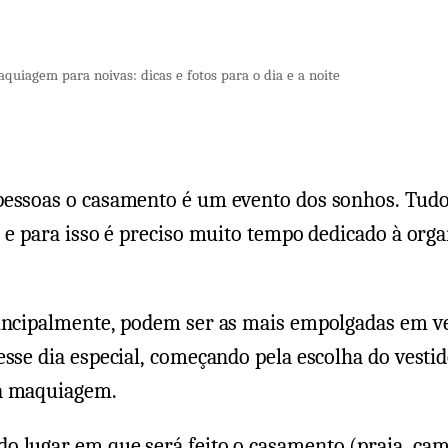
um
comentári
em
quiagem para noivas: dicas e fotos para o dia e a noite
Maquiag
para
noivas:
dicas
pessoas o casamento é um evento dos sonhos. Tudo
e
o e para isso é preciso muito tempo dedicado à org
fotos
para
o
rincipalmente, podem ser as mais empolgadas em v
dia
e
esse dia especial, começando pela escolha do vestid
a
a maquiagem.
noite
o lugar em que será feito o casamento (praia, ca