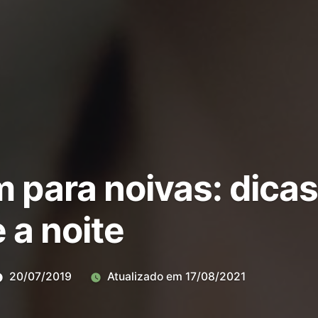
para noivas: dicas 
e a noite
20/07/2019
Atualizado em
17/08/2021
Deixe