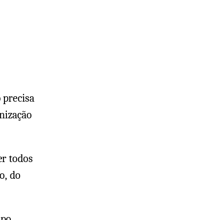
o
em
 precisa
anização
er todos
o, do
mpo,