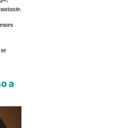
bastante.
esses
 se
so a