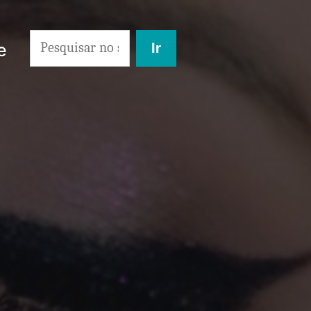
Search
e
for: