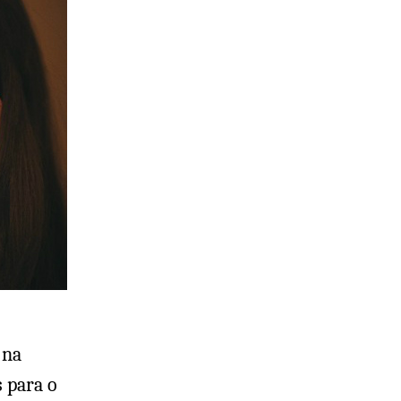
 na
s para o