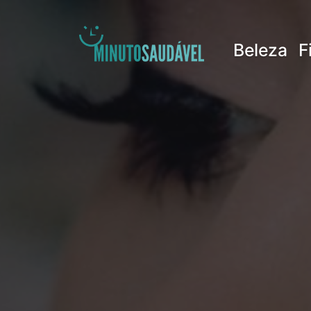
Pular
para
Beleza
F
o
conteúdo