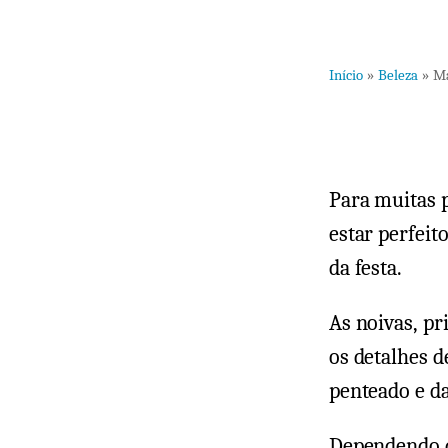
Início
»
Beleza
»
Ma
Para muitas 
estar perfeit
da festa.
As noivas, p
os detalhes d
penteado e d
Dependendo d