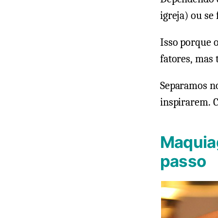
igreja) ou se
Isso porque 
fatores, mas 
Separamos no
inspirarem. C
Maquiag
passo