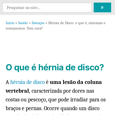
3
Search
comentários
for:
em
Início
»
Saúde
»
Doenças
»
Hérnia de Disco: o que é, sintomas e
Hérnia
tratamentos. Tem cura?
de
Disco:
o
que
é,
O que é hérnia de disco?
sintomas
e
A
hérnia de disco
é
uma lesão da coluna
tratamentos.
Tem
vertebral
, caracterizada por dores nas
cura?
costas ou pescoço, que pode irradiar para os
braços e pernas. Ocorre quando um disco