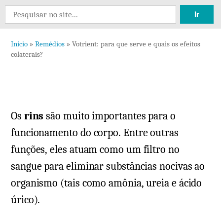
Dei
Search
um
for:
com
Início
»
Remédios
»
Votrient: para que serve e quais os efeitos
em
colaterais?
Votr
par
que
serv
Os
rins
são muito importantes para o
e
quai
funcionamento do corpo. Entre outras
os
funções, eles atuam como um filtro no
efei
sangue para eliminar substâncias nocivas ao
cola
organismo (tais como amônia, ureia e ácido
úrico).