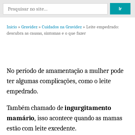
Deixe
Search
um
for:
comentário
Início
»
Gravidez
»
Cuidados na Gravidez
»
Leite empedrado:
em
descubra as causas, sintomas e o que fazer
Leite
empedrado:
descubra
as
No período de amamentação a mulher pode
causas,
sintomas
ter algumas complicações, como o leite
e
empedrado.
o
que
Também chamado de
ingurgitamento
fazer
mamário
, isso acontece quando as mamas
estão com leite excedente.