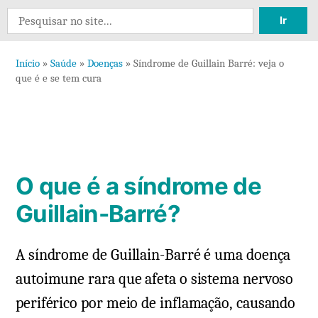
21
Search
comentários
for:
em
Início
»
Saúde
»
Doenças
»
Síndrome de Guillain Barré: veja o
Síndrome
que é e se tem cura
de
Guillain
Barré:
veja
o
O que é a síndrome de
que
é
Guillain-Barré?
e
se
A síndrome de Guillain-Barré é uma doença
tem
autoimune rara que afeta o sistema nervoso
cura
periférico por meio de inflamação, causando