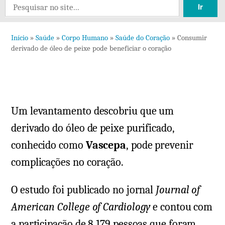
Search
um
for:
comentário
Início
»
Saúde
»
Corpo Humano
»
Saúde do Coração
»
Consumir
em
derivado de óleo de peixe pode beneficiar o coração
Consumir
derivado
de
óleo
Um levantamento descobriu que um
de
peixe
derivado do óleo de peixe purificado,
pode
conhecido como
Vascepa
, pode prevenir
beneficiar
complicações no coração.
o
coração
O estudo foi publicado no jornal
Journal of
American College of Cardiology
e contou com
a participação de 8.179 pessoas que foram