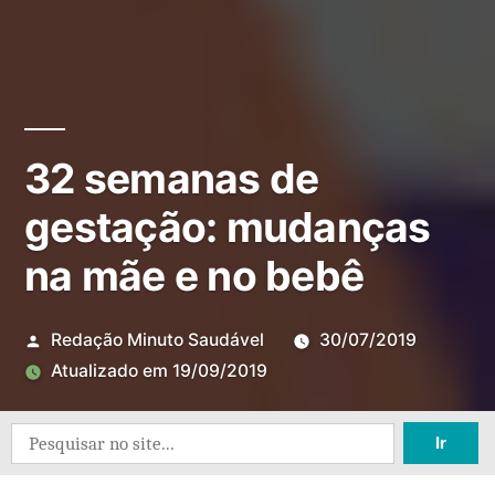
32 semanas de
gestação: mudanças
na mãe e no bebê
Redação Minuto Saudável
30/07/2019
Atualizado em
19/09/2019
Deixe
Search
um
for:
comentário