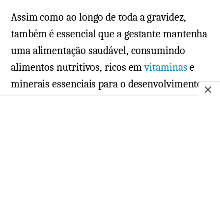
Assim como ao longo de toda a gravidez,
também é essencial que a gestante mantenha
uma alimentação saudável, consumindo
alimentos nutritivos, ricos em
vitaminas
e
minerais essenciais para o desenvolvimento
do bebê.
Por meio dos exames e acompanhamento
médico também é possível confirmar se o
desenvolvimento e o peso dele estão dentro
do esperado para essa fase.
Como se preparar até o