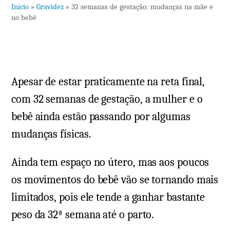
Início
»
Gravidez
»
32 semanas de gestação: mudanças na mãe e
em
no bebê
32
semanas
de
gestação:
Apesar de estar praticamente na reta final,
mudanças
na
com 32 semanas de gestação, a mulher e o
mãe
bebê ainda estão passando por algumas
e
mudanças físicas.
no
bebê
Ainda tem espaço no útero, mas aos poucos
os movimentos do bebê vão se tornando mais
limitados, pois ele tende a ganhar bastante
peso da 32ª semana até o parto.