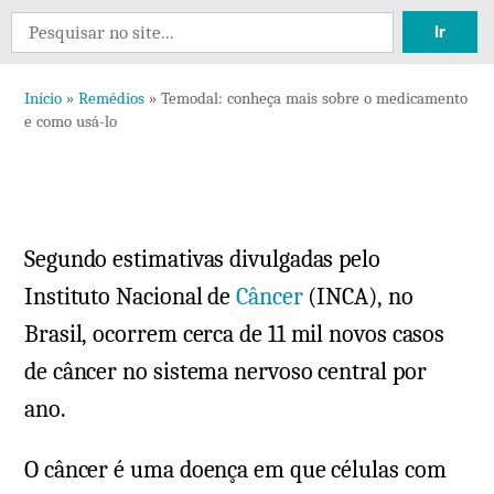
Deix
Search
um
for:
come
Início
»
Remédios
»
Temodal: conheça mais sobre o medicamento
em
e como usá-lo
Temo
conh
mais
sobr
Segundo estimativas divulgadas pelo
o
medi
Instituto Nacional de
Câncer
(INCA), no
e
Brasil, ocorrem cerca de 11 mil novos casos
com
de câncer no sistema nervoso central por
usá-
ano.
lo
O câncer é uma doença em que células com