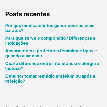
e
l
Posts recentes
o
:
Por que medicamentos genéricos são mais
v
baratos?
e
Para que serve o comprimido? Diferenças e
j
indicações
a
Absorventes e protetores femininos: tipos e
quando usar cada
t
r
Qual a diferença entre intolerância e alergia à
lactose?
a
t
É melhor tomar remédio em jejum ou após a
refeição?
a
m
e
n