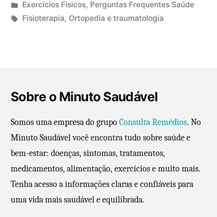
P
Exercícios Físicos
,
Perguntas Frequentes Saúde
u
T
Fisioterapia
,
Ortopedia e traumatologia
b
a
6
l
g
4
i
s
c
c
:
o
a
m
Sobre o Minuto Saudável
d
e
o
n
Somos uma empresa do grupo
Consulta Remédios
. No
e
t
Minuto Saudável você encontra tudo sobre saúde e
m
á
bem-estar: doenças, sintomas, tratamentos,
r
i
medicamentos, alimentação, exercícios e muito mais.
o
Tenha acesso a informações claras e confiáveis para
s
uma vida mais saudável e equilibrada.
e