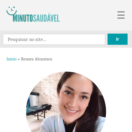
Pular
☰
para
o
Search
conteúdo
for:
Início
»
Renata Alcantara