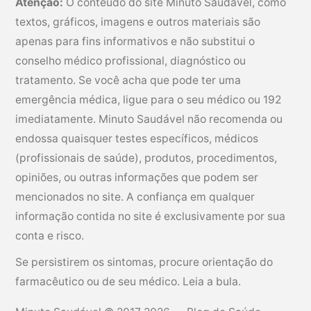
Atenção:
O conteúdo do site Minuto Saudável, como
t
textos, gráficos, imagens e outros materiais são
o
apenas para fins informativos e não substitui o
e
conselho médico profissional, diagnóstico ou
t
tratamento. Se você acha que pode ter uma
e
emergência médica, ligue para o seu médico ou 192
m
imediatamente. Minuto Saudável não recomenda ou
p
endossa quaisquer testes específicos, médicos
o
(profissionais de saúde), produtos, procedimentos,
d
opiniões, ou outras informações que podem ser
e
mencionados no site. A confiança em qualquer
r
informação contida no site é exclusivamente por sua
e
conta e risco.
c
u
Se persistirem os sintomas, procure orientação do
p
farmacêutico ou de seu médico. Leia a bula.
e