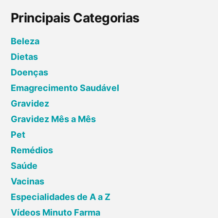
m
Principais Categorias
E
n
Beleza
t
Dietas
o
Doenças
r
s
Emagrecimento Saudável
e
Gravidez
d
Gravidez Mês a Mês
e
Pet
T
Remédios
o
Saúde
r
Vacinas
n
o
Especialidades de A a Z
z
Vídeos Minuto Farma