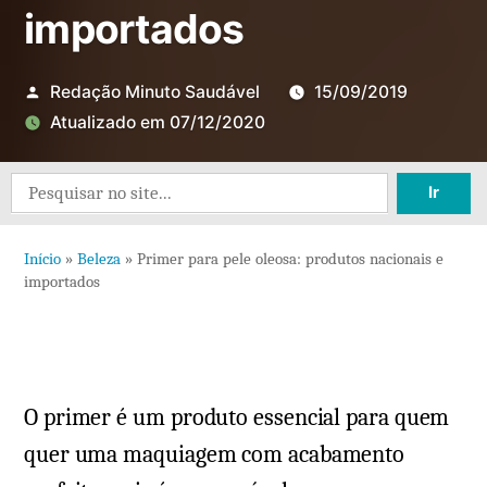
importados
Redação Minuto Saudável
15/09/2019
Atualizado em
07/12/2020
Deixe
Search
um
for:
comentário
Início
»
Beleza
»
Primer para pele oleosa: produtos nacionais e
em
importados
Primer
para
pele
oleosa:
O primer é um produto essencial para quem
produtos
nacionais
quer uma maquiagem com acabamento
e