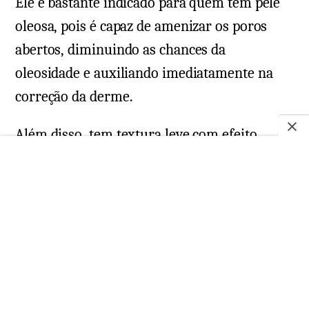
Ele é bastante indicado para quem tem pele
oleosa, pois é capaz de amenizar os poros
abertos, diminuindo as chances da
oleosidade e auxiliando imediatamente na
correção da derme.
Além disso, tem textura leve com efeito
matte.
Textura:
creme;
Disponível em:
embalagens de
27mL
;
Preço:
de R$62,90 até R$75,90*.