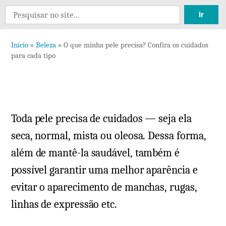
Deixe
Search
um
for:
comentário
Início
»
Beleza
»
O que minha pele precisa? Confira os cuidados
em
para cada tipo
O
que
minha
pele
Toda pele precisa de cuidados — seja ela
precisa?
Confira
seca, normal, mista ou oleosa. Dessa forma,
os
além de mantê-la saudável, também é
cuidados
possível garantir uma melhor aparência e
para
evitar o aparecimento de manchas, rugas,
cada
linhas de expressão etc.
tipo