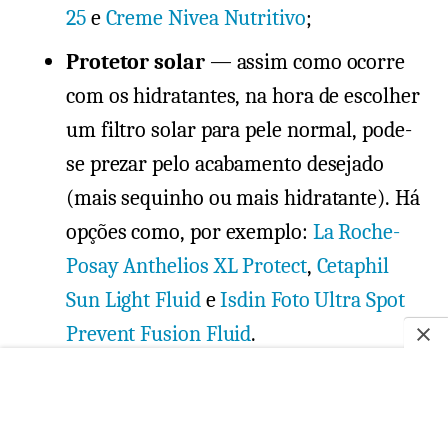
25
e
Creme Nivea Nutritivo
;
Protetor solar
— assim como ocorre
com os hidratantes, na hora de escolher
um filtro solar para pele normal, pode-
se prezar pelo acabamento desejado
(mais sequinho ou mais hidratante). Há
opções como, por exemplo:
La Roche-
Posay Anthelios XL Protect
,
Cetaphil
Sun Light Fluid
e
Isdin Foto Ultra Spot
Prevent Fusion Fluid
.
Além disso, você pode incluir produtos
antioxidantes na rotina. Como é o caso da