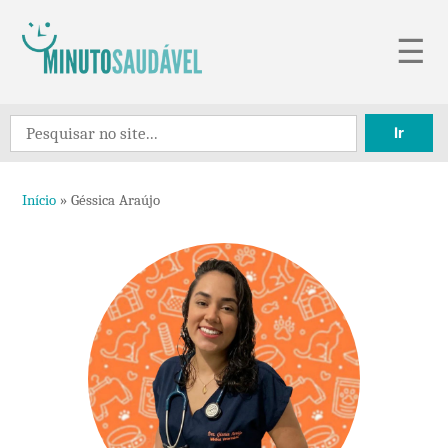
Pular
☰
para
o
Search
conteúdo
for:
Início
»
Géssica Araújo