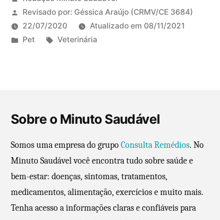
Revisado por:
Géssica Araújo
(CRMV/CE 3684)
22/07/2020
Atualizado em
08/11/2021
P
T
Pet
Veterinária
u
a
b
g
l
s
i
:
c
Sobre o Minuto Saudável
a
d
Somos uma empresa do grupo
Consulta Remédios
. No
o
Minuto Saudável você encontra tudo sobre saúde e
e
bem-estar: doenças, sintomas, tratamentos,
m
medicamentos, alimentação, exercícios e muito mais.
Tenha acesso a informações claras e confiáveis para