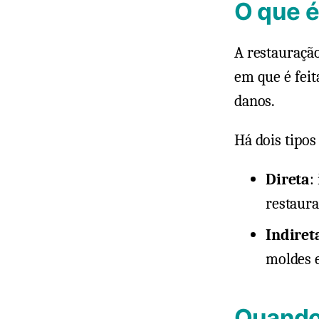
O que é
A restauraçã
em que é feit
danos.
Há dois tipos
Direta
:
restaura
Indiret
moldes e
Quando 