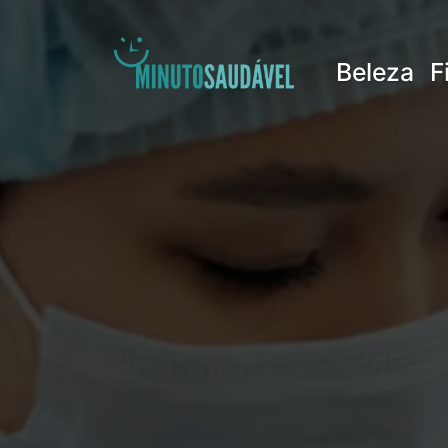
Pular
para
Beleza
F
o
conteúdo