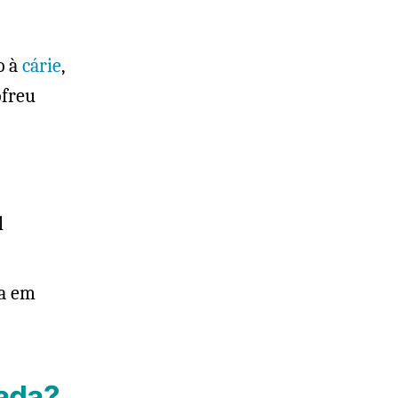
o à
cárie
,
ofreu
l
da em
cada?