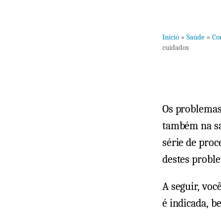
Início
»
Saúde
»
Co
cuidados
Os problemas
também na sa
série de pro
destes proble
A seguir, voc
é indicada, b