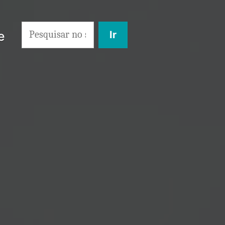
Search
e
for: