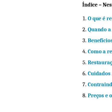
Índice – Nes
O que é r
Quando a 
Benefício
Como a re
Restaura
Cuidados 
Contraind
Preços e 