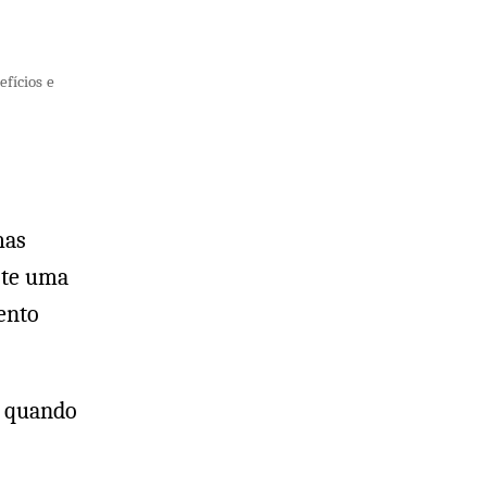
fícios e
mas
ste uma
ento
, quando