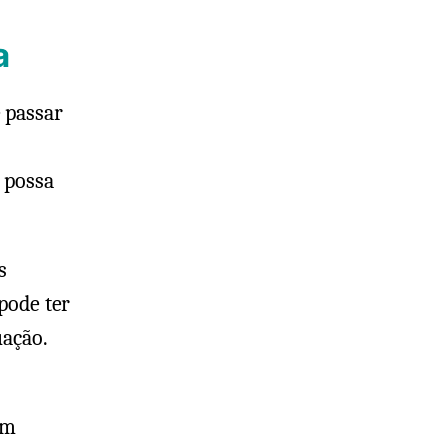
a
 passar
o
e possa
s
 pode ter
uação.
um