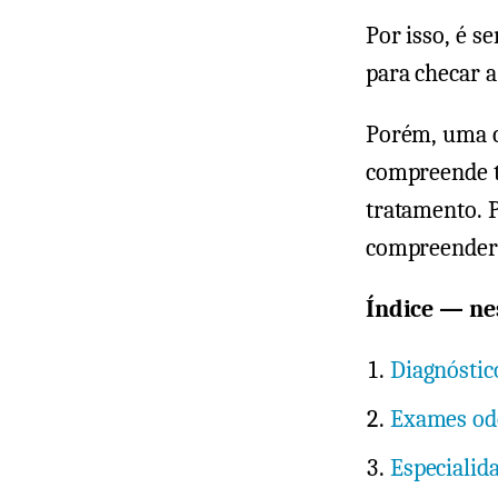
Por isso, é s
para checar 
Porém, uma co
compreende to
tratamento. P
compreender 
Índice — nes
Diagnóstic
Exames od
Especialid