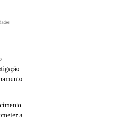
idades
o
stigação
anhamento
necimento
rometer a