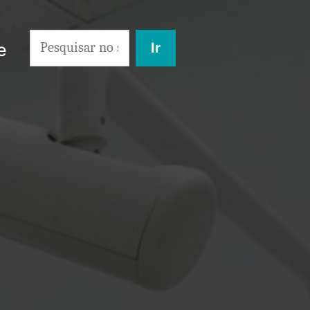
Search
e
for: