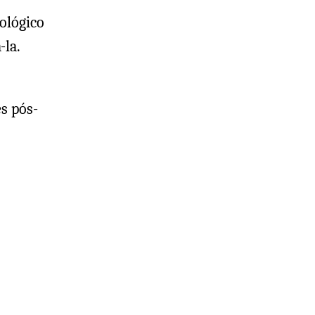
ológico
-la.
s pós-