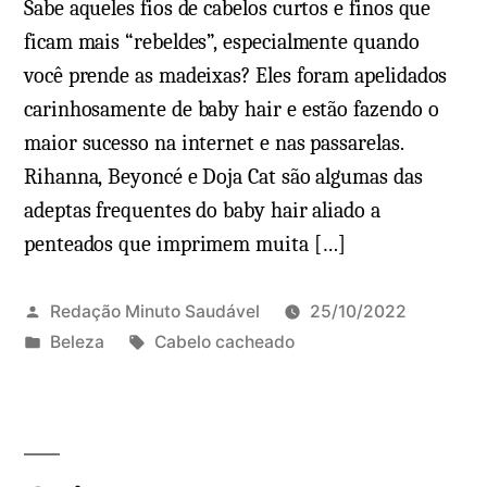
Sabe aqueles fios de cabelos curtos e finos que
ficam mais “rebeldes”, especialmente quando
você prende as madeixas? Eles foram apelidados
carinhosamente de baby hair e estão fazendo o
maior sucesso na internet e nas passarelas.
Rihanna, Beyoncé e Doja Cat são algumas das
adeptas frequentes do baby hair aliado a
penteados que imprimem muita […]
Redação Minuto Saudável
25/10/2022
P
T
Beleza
Cabelo cacheado
u
a
b
g
l
s
i
: