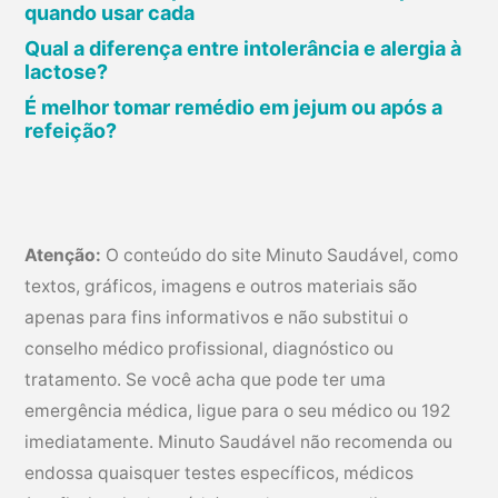
quando usar cada
r
Qual a diferença entre intolerância e alergia à
e
lactose?
s
É melhor tomar remédio em jejum ou após a
s
refeição?
e
c
a
d
Atenção:
O conteúdo do site Minuto Saudável, como
o
textos, gráficos, imagens e outros materiais são
s
apenas para fins informativos e não substitui o
:
conselho médico profissional, diagnóstico ou
m
tratamento. Se você acha que pode ter uma
a
emergência médica, ligue para o seu médico ou 192
i
imediatamente. Minuto Saudável não recomenda ou
s
endossa quaisquer testes específicos, médicos
s