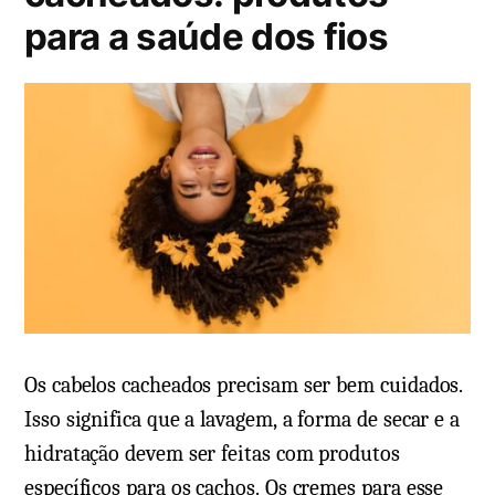
e
c
para a saúde dos fios
r
m
o
,
m
b
e
e
n
n
t
e
á
f
r
í
i
c
o
i
e
o
m
s
E
Os cabelos cacheados precisam ser bem cuidados.
,
s
Isso significa que a lavagem, a forma de secar e a
p
c
hidratação devem ser feitas com produtos
r
o
específicos para os cachos. Os cremes para esse
e