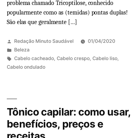
problema chamado Tricoptilose, conhecido
popularmente como as (temidas) pontas duplas!
São elas que geralmente […]
Redação Minuto Saudável
01/04/2020
P
Beleza
u
T
Cabelo cacheado
,
Cabelo crespo
,
Cabelo liso
,
b
a
Cabelo ondulado
D
l
g
e
i
s
i
c
:
x
a
e
Tônico capilar: como usar,
d
u
o
m
benefícios, preços e
e
c
receitas
m
o