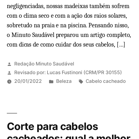
negligenciadas, nossas madeixas também sofrem
com o clima seco e com a ação dos raios solares,
sobretudo na praia e na piscina. Pensando nisso,
o Minuto Saudável preparou um artigo completo,
com dicas de como cuidar dos seus cabelos, […]
Redação Minuto Saudável
Revisado por:
Lucas Fustinoni
(CRM/PR 30155)
P
T
20/01/2022
Beleza
Cabelo cacheado
u
a
b
g
l
s
i
:
Corte para cabelos
c
a
cacheados: qual a melhor