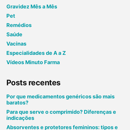
ú
t
Gravidez Mês a Mês
d
a
Pet
e
ç
Remédios
d
ã
Saúde
o
o
Vacinas
s
p
f
Especialidades de A a Z
a
i
r
Vídeos Minuto Farma
o
a
s
c
Posts recentes
a
b
Por que medicamentos genéricos são mais
baratos?
e
l
Para que serve o comprimido? Diferenças e
indicações
o
s
Absorventes e protetores femininos: tipos e