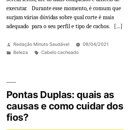
executar. Durante esse momento, é comum que
surjam várias dúvidas sobre qual corte é mais
adequado para o seu perfil e tipo de cachos. […]
Redação Minuto Saudável
08/04/2021
P
T
Beleza
Cabelo cacheado
u
a
b
g
l
s
i
:
Pontas Duplas: quais as
c
a
causas e como cuidar dos
d
fios?
o
e