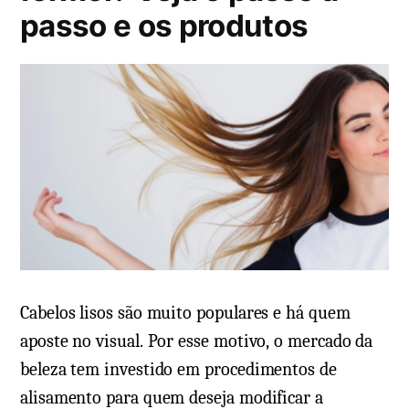
c
passo e os produtos
u
m
o
s
m
a
e
s
n
e
t
c
á
o
r
m
i
o
o
c
e
u
m
i
T
Cabelos lisos são muito populares e há quem
d
ô
aposte no visual. Por esse motivo, o mercado da
a
n
beleza tem investido em procedimentos de
r
i
alisamento para quem deseja modificar a
d
c