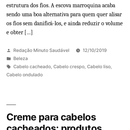
estrutura dos fios. A escova marroquina acaba
o
o
sendo uma boa alternativa para quem quer alisar
s
c
f
os fios sem danificá-los, e ainda reduzir o volume
a
i
e obter […]
p
o
i
s
l
Redação Minuto Saudável
12/10/2019
?
a
P
Beleza
r
u
T
Cabelo cacheado
,
Cabelo crespo
,
Cabelo liso
,
:
b
a
Cabelo ondulado
D
c
l
g
e
o
i
s
i
m
c
:
x
o
a
e
u
Creme para cabelos
d
u
s
o
m
cacheados: produtos
a