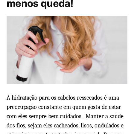
menos queda!
f
e
á
o
m
r
r
i
m
o
o
s
l
e
?
m
V
C
e
r
j
e
a
m
o
e
A hidratação para os cabelos ressecados é uma
p
p
preocupação constante em quem gosta de estar
a
a
com eles sempre bem cuidados. Manter a saúde
s
r
dos fios, sejam eles cacheados, lisos, ondulados e
s
a