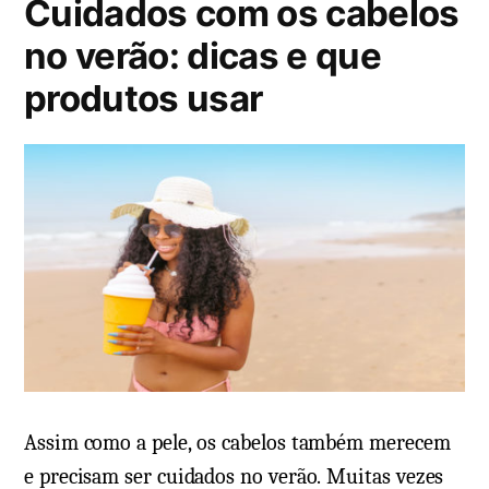
Cuidados com os cabelos
c
a
no verão: dicas e que
d
produtos usar
o
e
m
Assim como a pele, os cabelos também merecem
e precisam ser cuidados no verão. Muitas vezes