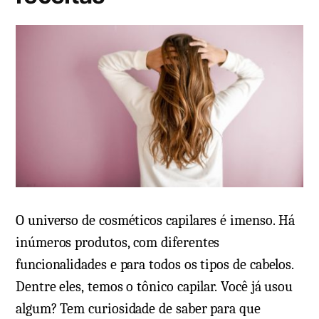
m
e
n
t
á
r
i
o
e
m
P
O universo de cosméticos capilares é imenso. Há
o
inúmeros produtos, com diferentes
n
funcionalidades e para todos os tipos de cabelos.
t
Dentre eles, temos o tônico capilar. Você já usou
a
algum? Tem curiosidade de saber para que
s