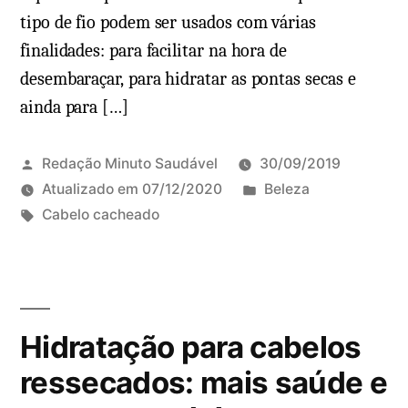
v
tipo de fio podem ser usados com várias
ç
a
finalidades: para facilitar na hora de
o
m
s
desembaraçar, para hidratar as pontas secas e
a
e
ainda para […]
r
r
r
e
o
Redação Minuto Saudável
30/09/2019
c
q
P
Atualizado em
07/12/2020
Beleza
e
u
T
u
Cabelo cacheado
i
i
a
b
2
t
n
g
l
c
a
a
s
i
o
s
:
:
c
m
t
Hidratação para cabelos
a
e
e
d
n
ressecados: mais saúde e
m
o
t