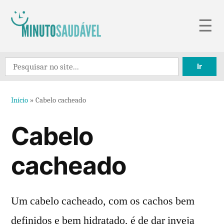
Pular
☰
para
o
Search
conteúdo
for:
Início
»
Cabelo cacheado
Cabelo
cacheado
Um cabelo cacheado, com os cachos bem
definidos e bem hidratado, é de dar inveja