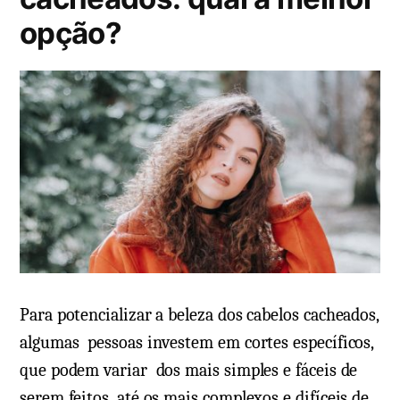
d
opção?
o
e
m
Para potencializar a beleza dos cabelos cacheados,
algumas pessoas investem em cortes específicos,
que podem variar dos mais simples e fáceis de
serem feitos, até os mais complexos e difíceis de