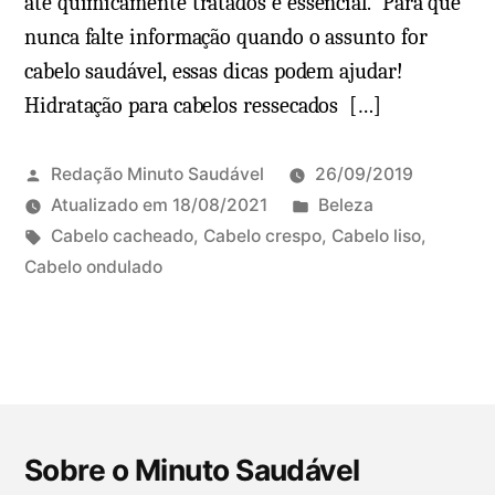
até quimicamente tratados é essencial. Para que
o
c
nunca falte informação quando o assunto for
a
a
p
cabelo saudável, essas dicas podem ajudar!
b
a
Hidratação para cabelos ressecados […]
e
s
l
s
o
Redação Minuto Saudável
26/09/2019
o
s
P
Atualizado em
18/08/2021
Beleza
e
c
T
u
Cabelo cacheado
,
Cabelo crespo
,
Cabelo liso
,
o
a
a
b
Cabelo ondulado
D
s
c
g
l
e
p
h
s
i
i
r
e
:
c
x
o
a
a
e
d
d
d
u
u
o
o
m
Sobre o Minuto Saudável
t
s
e
c