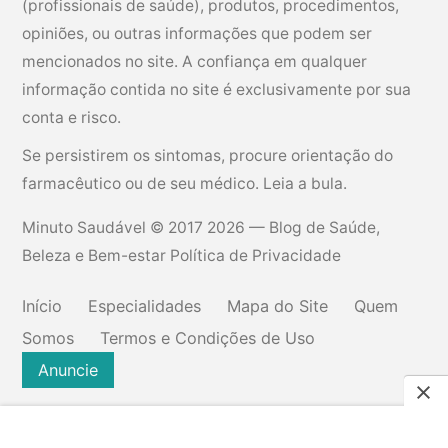
(profissionais de saúde), produtos, procedimentos,
a
opiniões, ou outras informações que podem ser
ú
mencionados no site. A confiança em qualquer
d
informação contida no site é exclusivamente por sua
e
conta e risco.
e
Se persistirem os sintomas, procure orientação do
m
farmacêutico ou de seu médico. Leia a bula.
e
n
Minuto Saudável
© 2017 2026 — Blog de Saúde,
o
Beleza e Bem-estar
Política de Privacidade
s
q
Início
Especialidades
Mapa do Site
Quem
u
Somos
Termos e Condições de Uso
e
Anuncie
d
a
!