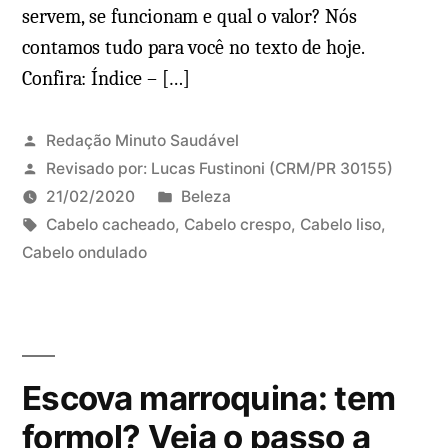
servem, se funcionam e qual o valor? Nós
D
contamos tudo para você no texto de hoje.
u
Confira: Índice – […]
p
l
a
Redação Minuto Saudável
s
Revisado por:
Lucas Fustinoni
(CRM/PR 30155)
:
P
21/02/2020
Beleza
q
T
u
Cabelo cacheado
,
Cabelo crespo
,
Cabelo liso
,
u
a
b
Cabelo ondulado
D
a
g
l
e
i
s
i
i
s
:
c
x
a
a
e
s
Escova marroquina: tem
d
u
c
o
m
formol? Veja o passo a
a
e